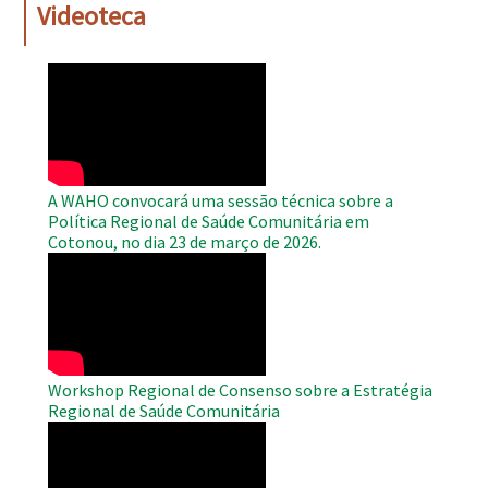
Videoteca
WAHO
Remote
Video
A WAHO convocará uma sessão técnica sobre a
Política Regional de Saúde Comunitária em
Cotonou, no dia 23 de março de 2026.
WAHO
Remote
Video
Workshop Regional de Consenso sobre a Estratégia
Regional de Saúde Comunitária
WAHO
Remote
Video