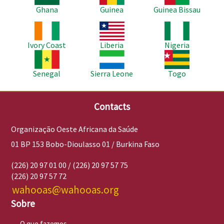
Ghana
Guinea
Guinea Bissau
Imagem
Imagem
Imagem
Ivory Coast
Liberia
Nigeria
Imagem
Imagem
Imagem
Senegal
Sierra Leone
Togo
Contacts
Organização Oeste Africana da Saúde
01 BP 153 Bobo-Dioulasso 01 / Burkina Faso
(226) 20 97 01 00 / (226) 20 97 57 75
(226) 20 97 57 72
wahooas@wahooas.org
Sobre
O que fazemos