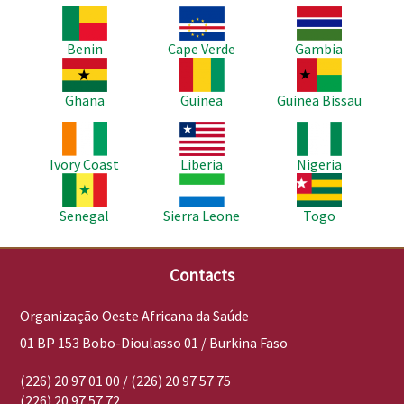
Imagem
Imagem
Imagem
Benin
Cape Verde
Gambia
Imagem
Imagem
Imagem
Ghana
Guinea
Guinea Bissau
Imagem
Imagem
Imagem
Ivory Coast
Liberia
Nigeria
Imagem
Imagem
Imagem
Senegal
Sierra Leone
Togo
Contacts
Organização Oeste Africana da Saúde
01 BP 153 Bobo-Dioulasso 01 / Burkina Faso
(226) 20 97 01 00 / (226) 20 97 57 75
(226) 20 97 57 72