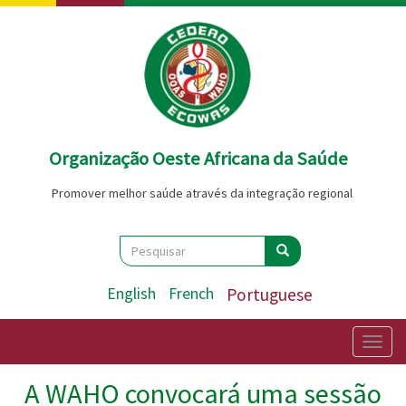
Passar
para
o
conteúdo
principal
Organização Oeste Africana da Saúde
Promover melhor saúde através da integração regional
Search
Pesquisar
Pesquisar
English
French
Portuguese
Togg
navig
A WAHO convocará uma sessão