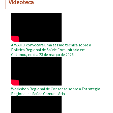
Videoteca
WAHO
Remote
Video
A WAHO convocará uma sessão técnica sobre a
Política Regional de Saúde Comunitária em
Cotonou, no dia 23 de março de 2026.
WAHO
Remote
Video
Workshop Regional de Consenso sobre a Estratégia
Regional de Saúde Comunitária
WAHO
Remote
Video