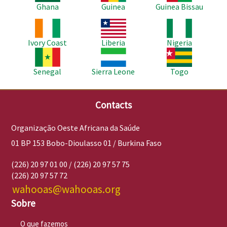
Ghana
Guinea
Guinea Bissau
Imagem
Imagem
Imagem
Ivory Coast
Liberia
Nigeria
Imagem
Imagem
Imagem
Senegal
Sierra Leone
Togo
Contacts
Organização Oeste Africana da Saúde
01 BP 153 Bobo-Dioulasso 01 / Burkina Faso
(226) 20 97 01 00 / (226) 20 97 57 75
(226) 20 97 57 72
wahooas@wahooas.org
Sobre
O que fazemos