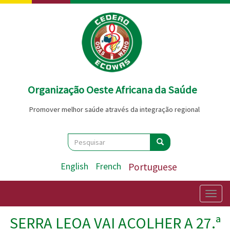
Passar
para
o
conteúdo
principal
Organização Oeste Africana da Saúde
Promover melhor saúde através da integração regional
Search
Pesquisar
Pesquisar
English
French
Portuguese
Togg
navig
SERRA LEOA VAI ACOLHER A 27.ª