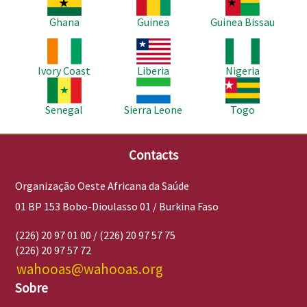
Ghana
Guinea
Guinea Bissau
Imagem
Imagem
Imagem
Ivory Coast
Liberia
Nigeria
Imagem
Imagem
Imagem
Senegal
Sierra Leone
Togo
Contacts
Organização Oeste Africana da Saúde
01 BP 153 Bobo-Dioulasso 01 / Burkina Faso
(226) 20 97 01 00 / (226) 20 97 57 75
(226) 20 97 57 72
wahooas@wahooas.org
Sobre