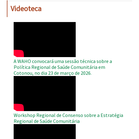
Videoteca
WAHO
Remote
Video
A WAHO convocará uma sessão técnica sobre a
Política Regional de Saúde Comunitária em
Cotonou, no dia 23 de março de 2026.
WAHO
Remote
Video
Workshop Regional de Consenso sobre a Estratégia
Regional de Saúde Comunitária
WAHO
Remote
Video