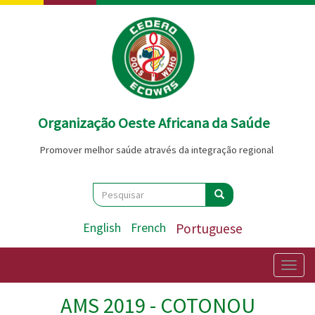
Passar
para
o
conteúdo
principal
Organização Oeste Africana da Saúde
Promover melhor saúde através da integração regional
Search
Pesquisar
Pesquisar
English
French
Portuguese
Togg
navig
AMS 2019 - COTONOU