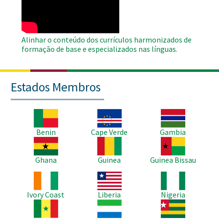
Video
Alinhar o conteúdo dos currículos harmonizados de
formação de base e especializados nas línguas.
Estados Membros
Imagem
Imagem
Imagem
Benin
Cape Verde
Gambia
Imagem
Imagem
Imagem
Ghana
Guinea
Guinea Bissau
Imagem
Imagem
Imagem
Ivory Coast
Liberia
Nigeria
Imagem
Imagem
Imagem