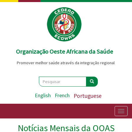
Passar
para
o
conteúdo
principal
Organização Oeste Africana da Saúde
Promover melhor saúde através da integração regional
Search
Pesquisar
Pesquisar
English
French
Portuguese
Togg
navig
Notícias Mensais da OOAS