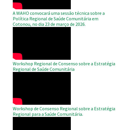
A WAHO convocará uma sessão técnica sobre a
Política Regional de Saúde Comunitária em
Cotonou, no dia 23 de março de 2026.
WAHO
Remote
Video
Workshop Regional de Consenso sobre a Estratégia
Regional de Saúde Comunitária
WAHO
Remote
Video
Workshop de Consenso Regional sobre a Estratégia
Regional para a Saúde Comunitária.
WAHO
Remote