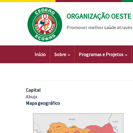
Passar
para
ORGANIZAÇÃO OESTE 
o
conteúdo
Promover melhor saúde através 
principal
Main
Início
Sobre
Programas e Projetos
navigation
Capital
Abuja
Mapa geográfico
Imagem