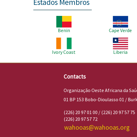
Estados Membros
Imagem
Imagem
Benin
Cape Verde
Imagem
Imagem
Ivory Coast
Liberia
Contacts
Organização Oeste Africana da Saú
01 BP 153 Bobo-Dioulasso 01 / Bur
(226) 20 97 01 00 / (226) 20 97 57 75
(226) 20 97 57 72
wahooas@wahooas.org