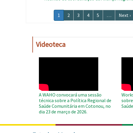
Paginação
Página
1
Página
2
Página
3
Página
4
Página
5
…
Próxi
Next ›
atual
página
Videoteca
WAHO
WAH
Remote
Remo
Video
Video
A WAHO convocará uma sessão
Works
técnica sobre a Política Regional de
sobre
Saúde Comunitária em Cotonou, no
Saúde
dia 23 de março de 2026.