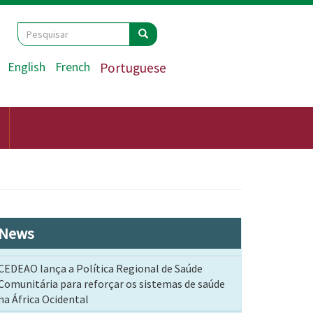
Search
Pesquisar
Pesquisar
English
French
Portuguese
News
CEDEAO lança a Política Regional de Saúde
Comunitária para reforçar os sistemas de saúde
na África Ocidental