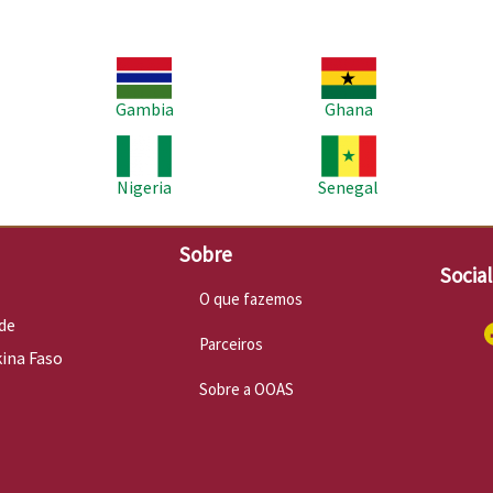
Imagem
Imagem
Im
Gambia
Ghana
Imagem
Imagem
Im
Nigeria
Senegal
Sobre
Socia
O que fazemos
de
Parceiros
kina Faso
Sobre a OOAS