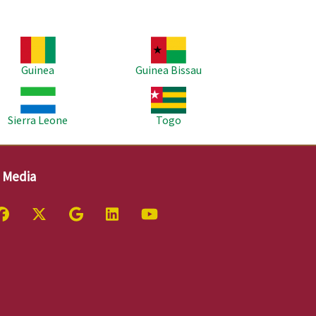
agem
Imagem
Guinea
Guinea Bissau
agem
Imagem
Sierra Leone
Togo
l Media