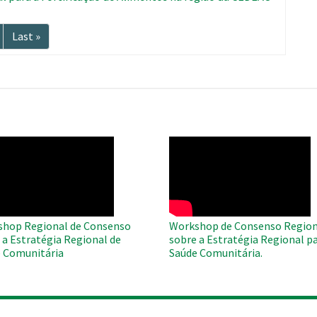
ma
Última
Last »
página
O
WAHO
te
Remote
Video
hop Regional de Consenso
Workshop de Consenso Region
 a Estratégia Regional de
sobre a Estratégia Regional pa
 Comunitária
Saúde Comunitária.