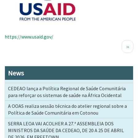
https://www.usaid.gov/
Paginação
Próx
››
pági
News
CEDEAO lança a Política Regional de Saúde Comunitária
para reforçar os sistemas de saúde na África Ocidental
A OOAS realiza sessão técnica do atelier regional sobre a
Política de Saúde Comunitária em Cotonou
SERRA LEOA VAI ACOLHER A 27.ª ASSEMBLEIA DOS
MINISTROS DA SAÚDE DA CEDEAO, DE 20 A 25 DE ABRIL
DE 2026, EM FREETOWN