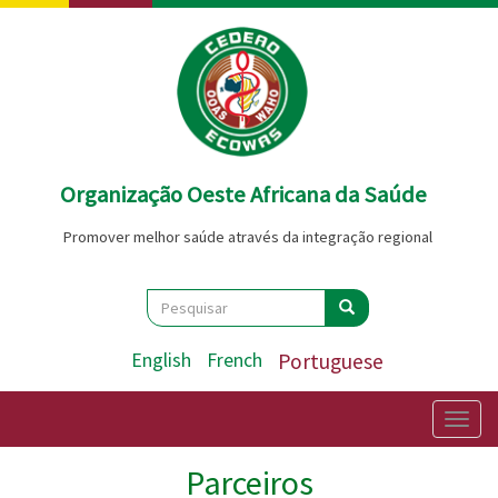
Passar
para
o
conteúdo
principal
Organização Oeste Africana da Saúde
Promover melhor saúde através da integração regional
Search
Pesquisar
Pesquisar
English
French
Portuguese
Togg
navig
Parceiros