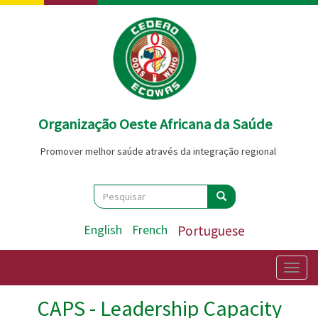
Passar
para
o
conteúdo
principal
Organização Oeste Africana da Saúde
Promover melhor saúde através da integração regional
Search
Pesquisar
Pesquisar
English
French
Portuguese
Togg
navig
CAPS - Leadership Capacity