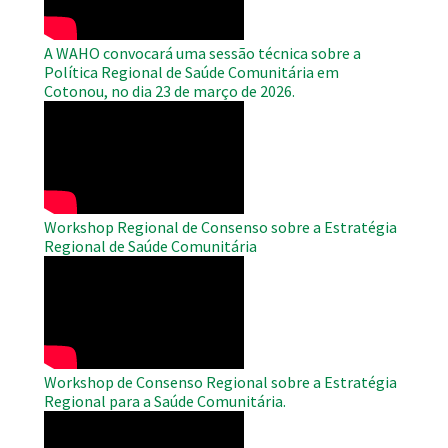
A WAHO convocará uma sessão técnica sobre a
Política Regional de Saúde Comunitária em
Cotonou, no dia 23 de março de 2026.
WAHO
Remote
Video
Workshop Regional de Consenso sobre a Estratégia
Regional de Saúde Comunitária
WAHO
Remote
Video
Workshop de Consenso Regional sobre a Estratégia
Regional para a Saúde Comunitária.
WAHO
Remote