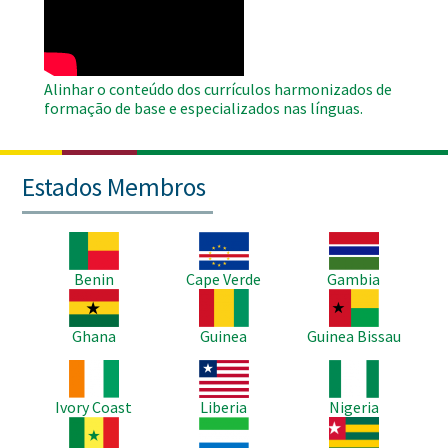
Video
Alinhar o conteúdo dos currículos harmonizados de
formação de base e especializados nas línguas.
Estados Membros
Imagem
Imagem
Imagem
Benin
Cape Verde
Gambia
Imagem
Imagem
Imagem
Ghana
Guinea
Guinea Bissau
Imagem
Imagem
Imagem
Ivory Coast
Liberia
Nigeria
Imagem
Imagem
Imagem