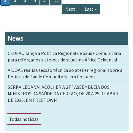
Página
1
Página
2
Página
3
Página
4
Página
5
…
atual
Próxima
Next ›
Última
Last »
página
página
News
CEDEAO lança a Política Regional de Saúde Comunitária
para reforçar os sistemas de saúde na África Ocidental
A OOAS realiza sessão técnica do atelier regional sobre a
Política de Saúde Comunitária em Cotonou
SERRA LEOA VAI ACOLHER A 27.ª ASSEMBLEIA DOS
MINISTROS DA SAÚDE DA CEDEAO, DE 20 A 25 DE ABRIL
DE 2026, EM FREETOWN
Todas notícias