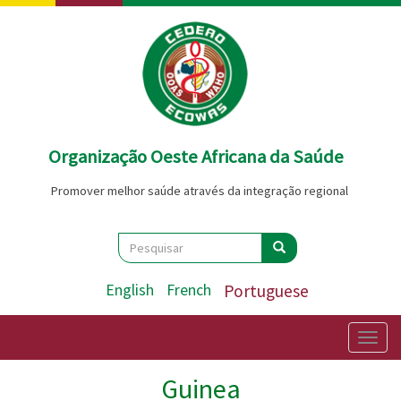
Passar
para
o
conteúdo
principal
Organização Oeste Africana da Saúde
Promover melhor saúde através da integração regional
Search
Pesquisar
Pesquisar
English
French
Portuguese
Togg
navig
Guinea