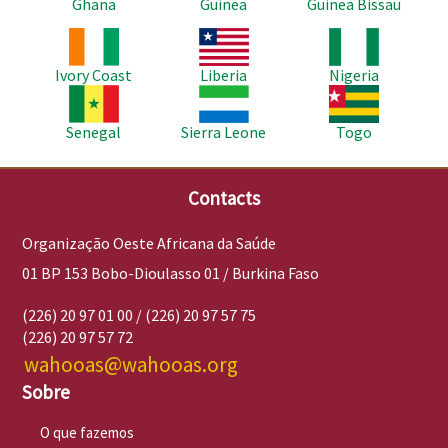
Ghana
Guinea
Guinea Bissau
Imagem
Imagem
Imagem
Ivory Coast
Liberia
Nigeria
Imagem
Imagem
Imagem
Senegal
Sierra Leone
Togo
Contacts
Organização Oeste Africana da Saúde
01 BP 153 Bobo-Dioulasso 01 / Burkina Faso
(226) 20 97 01 00 / (226) 20 97 57 75
(226) 20 97 57 72
wahooas@wahooas.org
Sobre
O que fazemos