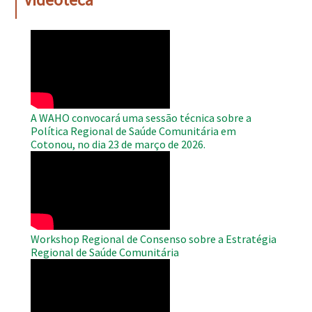
WAHO
Remote
Video
A WAHO convocará uma sessão técnica sobre a
Política Regional de Saúde Comunitária em
Cotonou, no dia 23 de março de 2026.
WAHO
Remote
Video
Workshop Regional de Consenso sobre a Estratégia
Regional de Saúde Comunitária
WAHO
Remote
Video