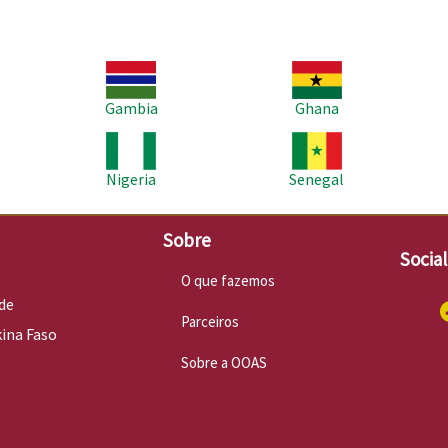
Imagem
Imagem
Im
Gambia
Ghana
Imagem
Imagem
Im
Nigeria
Senegal
Sobre
Socia
O que fazemos
de
Parceiros
kina Faso
Sobre a OOAS