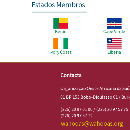
Estados Membros
Imagem
Imagem
Benin
Cape Verde
Imagem
Imagem
Ivory Coast
Liberia
Contacts
Organização Oeste Africana da Saú
01 BP 153 Bobo-Dioulasso 01 / Bur
(226) 20 97 01 00 / (226) 20 97 57 75
(226) 20 97 57 72
wahooas@wahooas.org