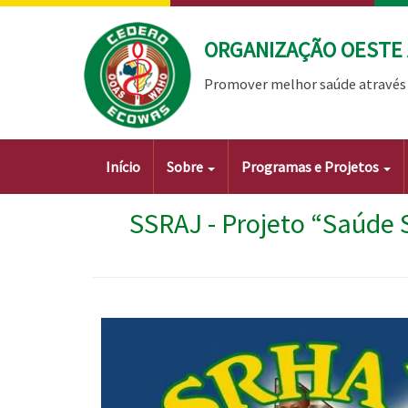
Passar
para
ORGANIZAÇÃO OESTE 
o
conteúdo
Promover melhor saúde através 
principal
Main
Início
Sobre
Programas e Projetos
navigation
SSRAJ - Projeto “Saúde 