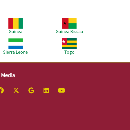
agem
Imagem
Guinea
Guinea Bissau
agem
Imagem
Sierra Leone
Togo
l Media