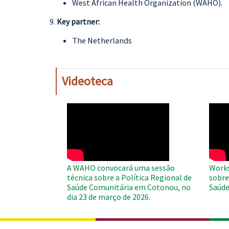
West African Health Organization (WAHO).
Key partner:
The Netherlands
Videoteca
WAHO
WAH
Remote
Remo
Video
Video
A WAHO convocará uma sessão
Works
técnica sobre a Política Regional de
sobre
Saúde Comunitária em Cotonou, no
Saúde
dia 23 de março de 2026.