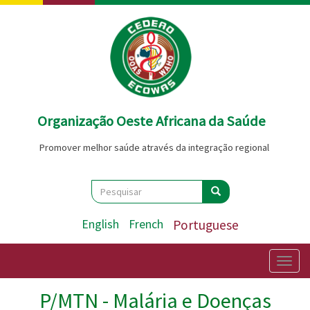
Passar
para
o
conteúdo
principal
Organização Oeste Africana da Saúde
Promover melhor saúde através da integração regional
Search
Pesquisar
Pesquisar
English
French
Portuguese
Togg
navig
P/MTN - Malária e Doenças