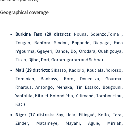
Geographical coverage:
Burkina Faso
(
20 districts:
Nouna, Solenzo,Toma ,
Tougan, Banfora, Sindou, Bogande, Diapaga, Fada
n'gourma, Ggayeri, Dande, Do, Orodara, Ouahigouya,
Titao, Djibo, Dori, Gorom-gorom and Sebba)
Mali
(
19 districts:
Sikasso, Kadiolo, Koutiala, Yorosso,
Tominian, Bankass, Koro, Douentza, Gourma-
Rharous, Ansongo, Menaka, Tin Essako, Bougouni,
Yanfolila, Kita et Kolondiéba, Yelimané, Tombouctou,
Kati)
Niger
(
17 districts:
Say, Ilela, Filingué, Kollo, Tera,
Zinder, Matameye, Mayahi, Aguie, Mirriah,