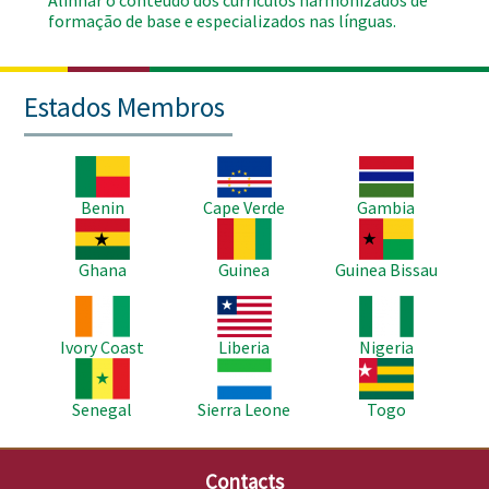
Alinhar o conteúdo dos currículos harmonizados de
formação de base e especializados nas línguas.
Estados Membros
Imagem
Imagem
Imagem
Benin
Cape Verde
Gambia
Imagem
Imagem
Imagem
Ghana
Guinea
Guinea Bissau
Imagem
Imagem
Imagem
Ivory Coast
Liberia
Nigeria
Imagem
Imagem
Imagem
Senegal
Sierra Leone
Togo
Contacts