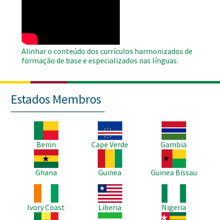
Remote
Video
Alinhar o conteúdo dos currículos harmonizados de
formação de base e especializados nas línguas.
Estados Membros
Imagem
Imagem
Imagem
Benin
Cape Verde
Gambia
Imagem
Imagem
Imagem
Ghana
Guinea
Guinea Bissau
Imagem
Imagem
Imagem
Ivory Coast
Liberia
Nigeria
Imagem
Imagem
Imagem