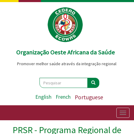
Passar
para
o
conteúdo
principal
Organização Oeste Africana da Saúde
Promover melhor saúde através da integração regional
Search
Pesquisar
Pesquisar
English
French
Portuguese
Togg
navig
PRSR - Programa Regional de