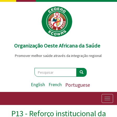
Passar
para
o
conteúdo
principal
Organização Oeste Africana da Saúde
Promover melhor saúde através da integração regional
Search
Pesquisar
Pesquisar
English
French
Portuguese
Togg
navig
P13 - Reforço institucional da