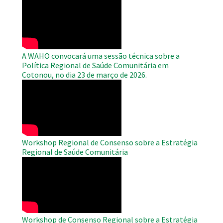
Remote
Video
A WAHO convocará uma sessão técnica sobre a
Política Regional de Saúde Comunitária em
Cotonou, no dia 23 de março de 2026.
WAHO
Remote
Video
Workshop Regional de Consenso sobre a Estratégia
Regional de Saúde Comunitária
WAHO
Remote
Video
Workshop de Consenso Regional sobre a Estratégia