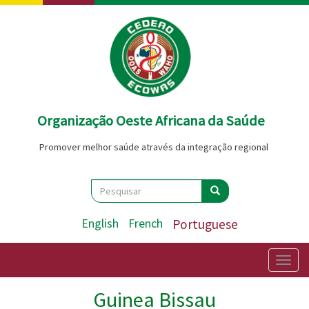
Passar
para
o
conteúdo
principal
Organização Oeste Africana da Saúde
Promover melhor saúde através da integração regional
Search
Pesquisar
Pesquisar
English
French
Portuguese
Togg
navig
Guinea Bissau