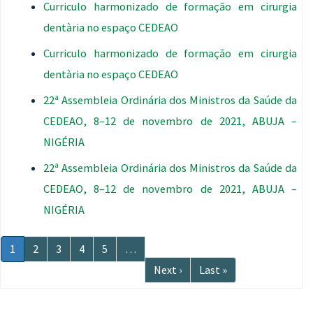
Curriculo harmonizado de formação em cirurgia
dentària no espaço CEDEAO
Curriculo harmonizado de formação em cirurgia
dentària no espaço CEDEAO
22ª Assembleia Ordinária dos Ministros da Saúde da
CEDEAO, 8–12 de novembro de 2021, ABUJA –
NIGÉRIA
22ª Assembleia Ordinária dos Ministros da Saúde da
CEDEAO, 8–12 de novembro de 2021, ABUJA –
NIGÉRIA
Paginação
Página
1
Página
2
Página
3
Página
4
Página
5
…
atual
Próxima
Next ›
Última
Last »
página
página