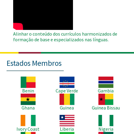
Remote
Video
Alinhar o conteúdo dos currículos harmonizados de
formação de base e especializados nas línguas.
Estados Membros
Imagem
Imagem
Imagem
Benin
Cape Verde
Gambia
Imagem
Imagem
Imagem
Ghana
Guinea
Guinea Bissau
Imagem
Imagem
Imagem
Ivory Coast
Liberia
Nigeria