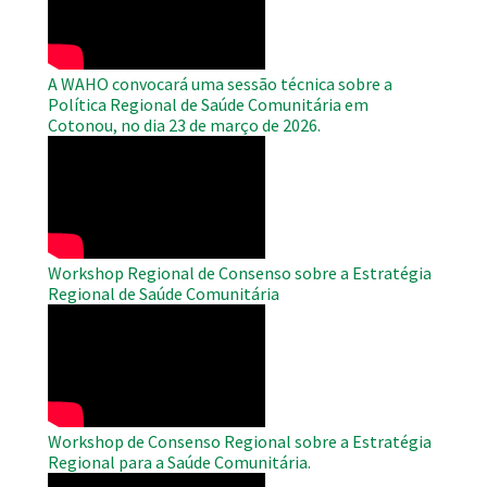
A WAHO convocará uma sessão técnica sobre a
Política Regional de Saúde Comunitária em
Cotonou, no dia 23 de março de 2026.
WAHO
Remote
Video
Workshop Regional de Consenso sobre a Estratégia
Regional de Saúde Comunitária
WAHO
Remote
Video
Workshop de Consenso Regional sobre a Estratégia
Regional para a Saúde Comunitária.
WAHO