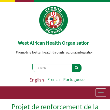
Skip
to
main
content
West African Health Organisation
Promoting better health through regional integration
Search
Search
Search
English
French
Portuguese
Togg
navig
Projet de renforcement de la