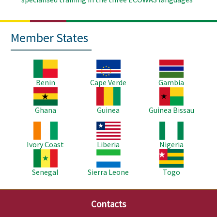
Member States
Image
Image
Image
Benin
Cape Verde
Gambia
Image
Image
Image
Ghana
Guinea
Guinea Bissau
Image
Image
Image
Ivory Coast
Liberia
Nigeria
Image
Image
Image
Senegal
Sierra Leone
Togo
Contacts