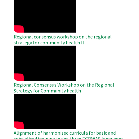
Remote
Video
Regional consensus workshop on the regional
strategy for community health II
WAHO
Remote
Video
Regional Consensus Workshop on the Regional
Strategy for Community health
WAHO
Remote
Video
Alignment of harmonised curricula for basic and
spécialised training in the three ECOWAS languages