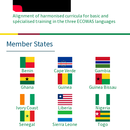
Alignment of harmonised curricula for basic and
spécialised training in the three ECOWAS languages
Member States
Image
Image
Image
Benin
Cape Verde
Gambia
Image
Image
Image
Ghana
Guinea
Guinea Bissau
Image
Image
Image
Ivory Coast
Liberia
Nigeria
Image
Image
Image
Senegal
Sierra Leone
Togo