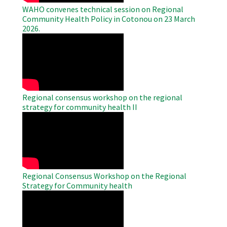
WAHO convenes technical session on Regional
Community Health Policy in Cotonou on 23 March
2026.
WAHO
Remote
Video
Regional consensus workshop on the regional
strategy for community health II
WAHO
Remote
Video
Regional Consensus Workshop on the Regional
Strategy for Community health
WAHO
Remote
Video