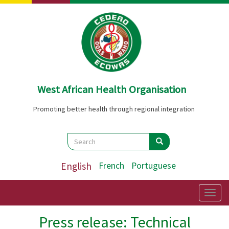
Skip
to
main
content
West African Health Organisation
Promoting better health through regional integration
Search
Search
Search
English
French
Portuguese
Togg
navig
Press release: Technical