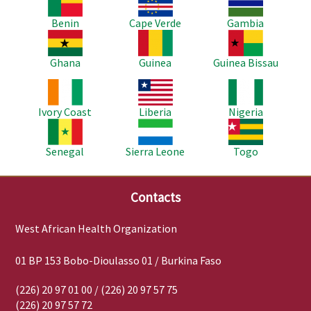
Benin
Cape Verde
Gambia
Image
Image
Image
Ghana
Guinea
Guinea Bissau
Image
Image
Image
Ivory Coast
Liberia
Nigeria
Image
Image
Image
Senegal
Sierra Leone
Togo
Contacts
West African Health Organization
01 BP 153 Bobo-Dioulasso 01 / Burkina Faso
(226) 20 97 01 00 / (226) 20 97 57 75
(226) 20 97 57 72