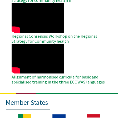
strategy for community health II
WAHO
Remote
Video
Regional Consensus Workshop on the Regional
Strategy for Community health
WAHO
Remote
Video
Alignment of harmonised curricula for basic and
spécialised training in the three ECOWAS languages
Member States
Image
Image
Image