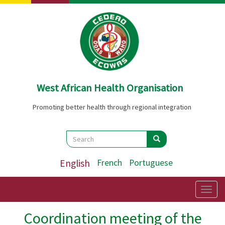
Skip
to
main
content
West African Health Organisation
Promoting better health through regional integration
Search
Search
Search
English
French
Portuguese
Togg
navig
Coordination meeting of the