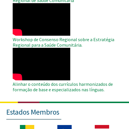
Regional de Saúde Comunitária
WAHO
Remote
Video
Workshop de Consenso Regional sobre a Estratégia
Regional para a Saúde Comunitária.
WAHO
Remote
Video
Alinhar o conteúdo dos currículos harmonizados de
formação de base e especializados nas línguas.
Estados Membros
Imagem
Imagem
Imagem