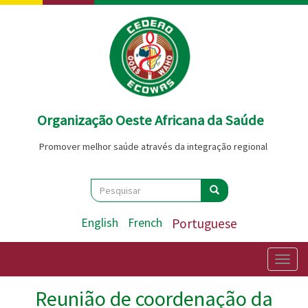
Passar
para
o
conteúdo
principal
Organização Oeste Africana da Saúde
Promover melhor saúde através da integração regional
Search
Pesquisar
Pesquisar
English
French
Portuguese
Togg
navig
Reunião de coordenação da