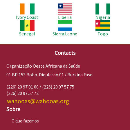
Imagem
Imagem
Imagem
Ivory Coast
Liberia
Nigeria
Imagem
Imagem
Imagem
Senegal
Sierra Leone
Togo
Contacts
Organização Oeste Africana da Saúde
01 BP 153 Bobo-Dioulasso 01 / Burkina Faso
(226) 20 97 01 00 / (226) 20 97 57 75
(226) 20 97 57 72
wahooas@wahooas.org
Sobre
O que fazemos