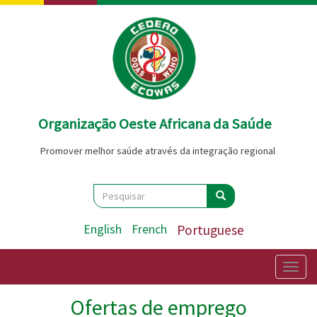
Passar
para
o
conteúdo
principal
Organização Oeste Africana da Saúde
Promover melhor saúde através da integração regional
Search
Pesquisar
Pesquisar
English
French
Portuguese
Togg
navig
Ofertas de emprego