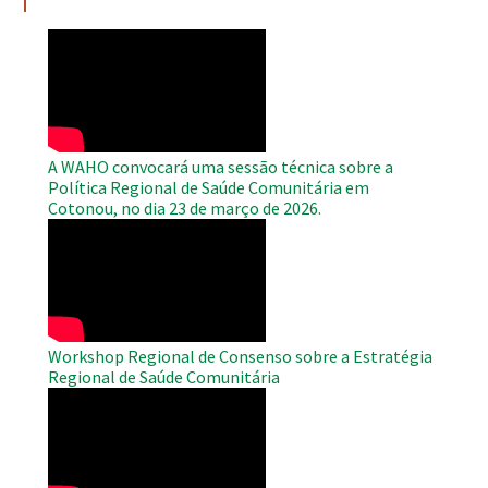
WAHO
Remote
Video
A WAHO convocará uma sessão técnica sobre a
Política Regional de Saúde Comunitária em
Cotonou, no dia 23 de março de 2026.
WAHO
Remote
Video
Workshop Regional de Consenso sobre a Estratégia
Regional de Saúde Comunitária
WAHO
Remote
Video