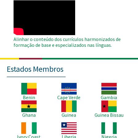
WAHO
Remote
Video
Alinhar o conteúdo dos currículos harmonizados de
formação de base e especializados nas línguas.
Estados Membros
Imagem
Imagem
Imagem
Benin
Cape Verde
Gambia
Imagem
Imagem
Imagem
Ghana
Guinea
Guinea Bissau
Imagem
Imagem
Imagem
Ivory Coast
Liberia
Nigeria