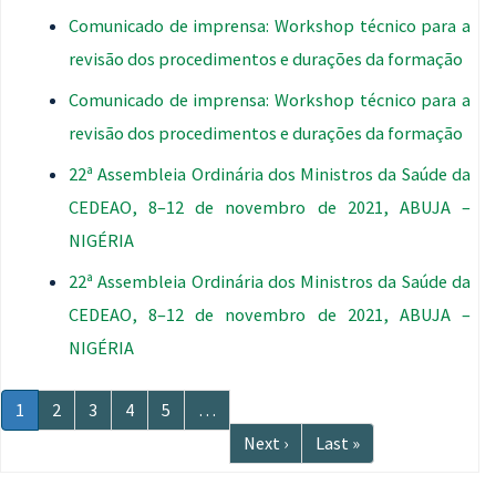
Comunicado de imprensa: Workshop técnico para a
revisão dos procedimentos e durações da formação
Comunicado de imprensa: Workshop técnico para a
revisão dos procedimentos e durações da formação
22ª Assembleia Ordinária dos Ministros da Saúde da
CEDEAO, 8–12 de novembro de 2021, ABUJA –
NIGÉRIA
22ª Assembleia Ordinária dos Ministros da Saúde da
CEDEAO, 8–12 de novembro de 2021, ABUJA –
NIGÉRIA
Paginação
Página
1
Página
2
Página
3
Página
4
Página
5
…
atual
Próxima
Next ›
Última
Last »
página
página