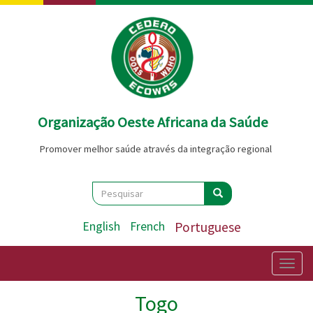
Passar
para
o
conteúdo
principal
Organização Oeste Africana da Saúde
Promover melhor saúde através da integração regional
Search
Pesquisar
Pesquisar
English
French
Portuguese
Togg
navig
Togo