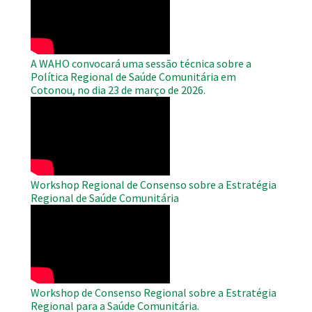
Video
A WAHO convocará uma sessão técnica sobre a
Política Regional de Saúde Comunitária em
Cotonou, no dia 23 de março de 2026.
WAHO
Remote
Video
Workshop Regional de Consenso sobre a Estratégia
Regional de Saúde Comunitária
WAHO
Remote
Video
Workshop de Consenso Regional sobre a Estratégia
Regional para a Saúde Comunitária.