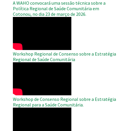
A WAHO convocará uma sessão técnica sobre a
Política Regional de Saúde Comunitária em
Cotonou, no dia 23 de março de 2026.
WAHO
Remote
Video
Workshop Regional de Consenso sobre a Estratégia
Regional de Saúde Comunitária
WAHO
Remote
Video
Workshop de Consenso Regional sobre a Estratégia
Regional para a Saúde Comunitária.
WAHO
Remote
Video