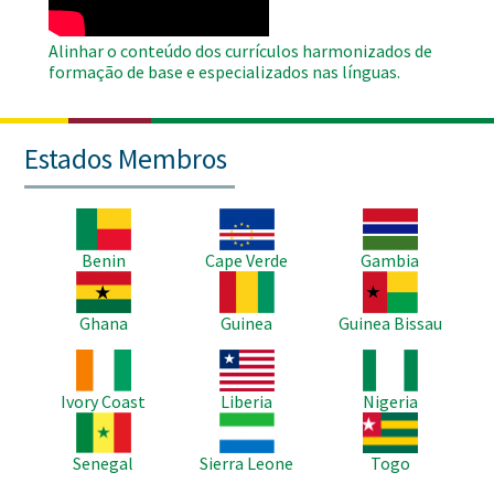
Alinhar o conteúdo dos currículos harmonizados de
formação de base e especializados nas línguas.
Estados Membros
Imagem
Imagem
Imagem
Benin
Cape Verde
Gambia
Imagem
Imagem
Imagem
Ghana
Guinea
Guinea Bissau
Imagem
Imagem
Imagem
Ivory Coast
Liberia
Nigeria
Imagem
Imagem
Imagem
Senegal
Sierra Leone
Togo