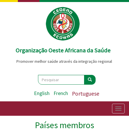
Passar
para
o
conteúdo
principal
Organização Oeste Africana da Saúde
Promover melhor saúde através da integração regional
Search
Pesquisar
Pesquisar
English
French
Portuguese
Togg
navig
Países membros