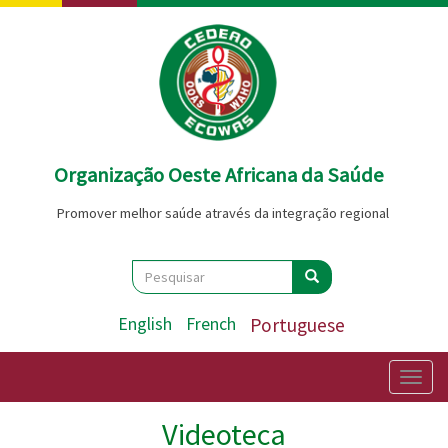
Passar
para
o
conteúdo
principal
Organização Oeste Africana da Saúde
Promover melhor saúde através da integração regional
Search
Pesquisar
Pesquisar
English
French
Portuguese
Togg
navig
Videoteca