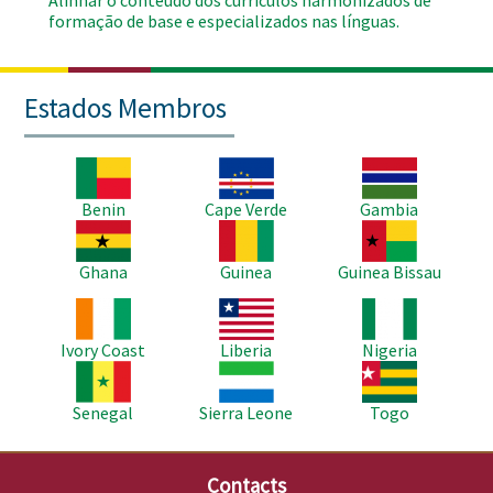
Alinhar o conteúdo dos currículos harmonizados de
formação de base e especializados nas línguas.
Estados Membros
Imagem
Imagem
Imagem
Benin
Cape Verde
Gambia
Imagem
Imagem
Imagem
Ghana
Guinea
Guinea Bissau
Imagem
Imagem
Imagem
Ivory Coast
Liberia
Nigeria
Imagem
Imagem
Imagem
Senegal
Sierra Leone
Togo
Contacts