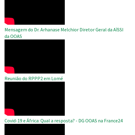
Remote
Video
Mensagem do Dr. Arhanase Melchior Diretor Geral da AÏSSI
da OOAS
WAHO
Remote
Video
Reunião do RPPP2 em Lomé
WAHO
Remote
Video
Covid-19 e África: Qual a resposta? - DG OOAS na France24
WAHO
Remote