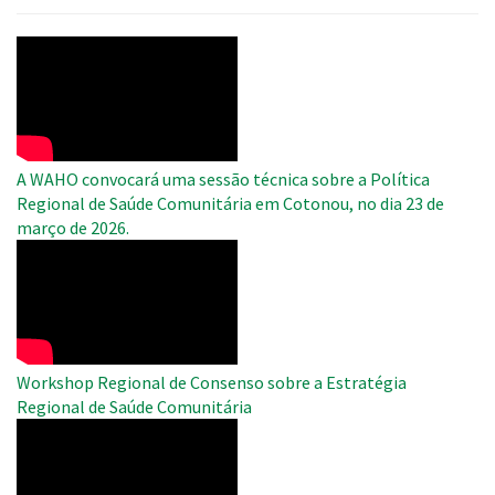
WAHO
Remote
Video
A WAHO convocará uma sessão técnica sobre a Política
Regional de Saúde Comunitária em Cotonou, no dia 23 de
março de 2026.
WAHO
Remote
Video
Workshop Regional de Consenso sobre a Estratégia
Regional de Saúde Comunitária
WAHO
Remote
Video