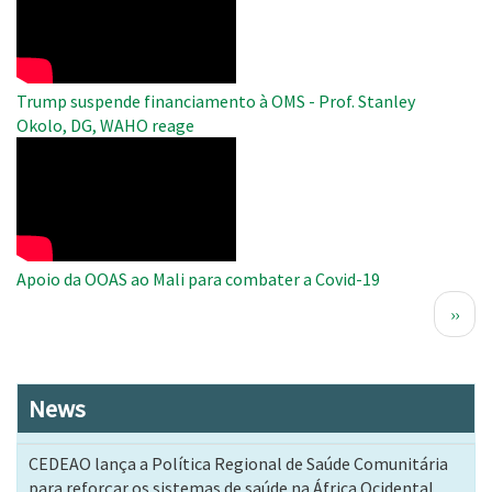
Video
Trump suspende financiamento à OMS - Prof. Stanley
Okolo, DG, WAHO reage
WAHO
Remote
Video
Apoio da OOAS ao Mali para combater a Covid-19
Paginação
Próx
››
pági
News
CEDEAO lança a Política Regional de Saúde Comunitária
para reforçar os sistemas de saúde na África Ocidental