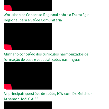
Workshop de Consenso Regional sobre a Estratégia
Regional para a Saúde Comunitária.
WAHO
Remote
Video
Alinhar o conteúdo dos currículos harmonizados de
formação de base e especializados nas línguas.
WAHO
Remote
Video
As principais questões de saúde, ICW com Dr. Melchior
Athanase Joël C AISSI
WAHO