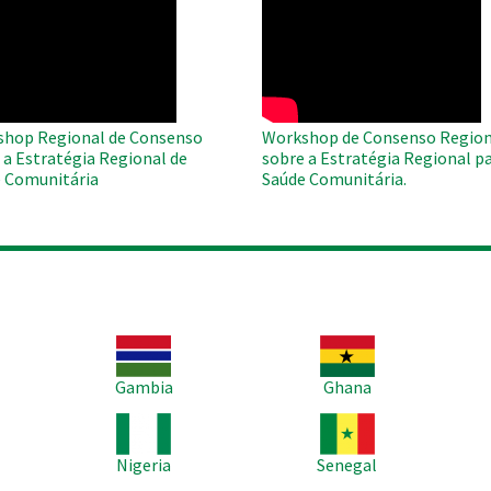
O
WAHO
te
Remote
Video
hop Regional de Consenso
Workshop de Consenso Region
 a Estratégia Regional de
sobre a Estratégia Regional pa
 Comunitária
Saúde Comunitária.
Imagem
Imagem
Im
Gambia
Ghana
Imagem
Imagem
Im
Nigeria
Senegal