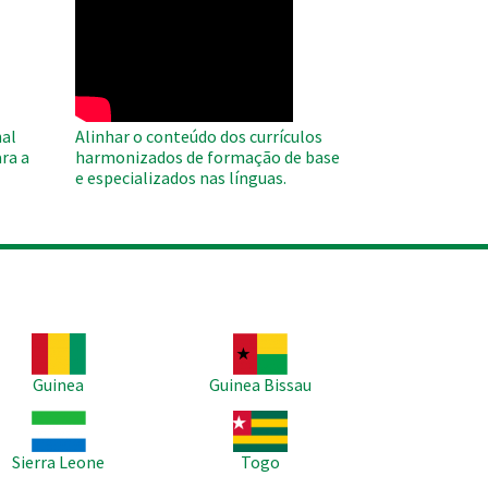
WAHO
Remote
Video
al
Alinhar o conteúdo dos currículos
ra a
harmonizados de formação de base
e especializados nas línguas.
agem
Imagem
Guinea
Guinea Bissau
agem
Imagem
Sierra Leone
Togo