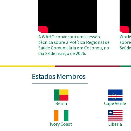
WAHO
WAH
Remote
Remo
Video
Video
A WAHO convocará uma sessão
Works
técnica sobre a Política Regional de
sobre
Saúde Comunitária em Cotonou, no
Saúde
dia 23 de março de 2026.
Estados Membros
Imagem
Imagem
Benin
Cape Verde
Imagem
Imagem
Ivory Coast
Liberia