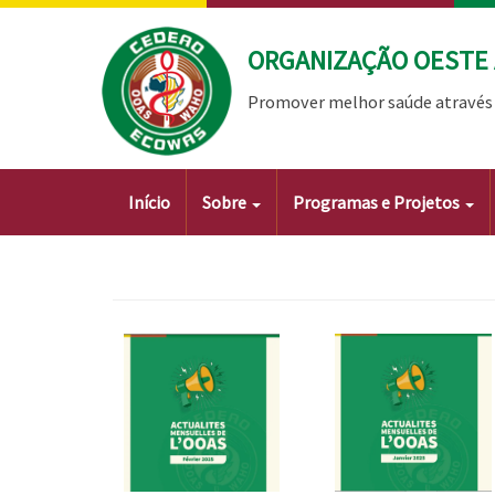
Passar
para
ORGANIZAÇÃO OESTE 
o
conteúdo
Promover melhor saúde através 
principal
Main
Início
Sobre
Programas e Projetos
navigation