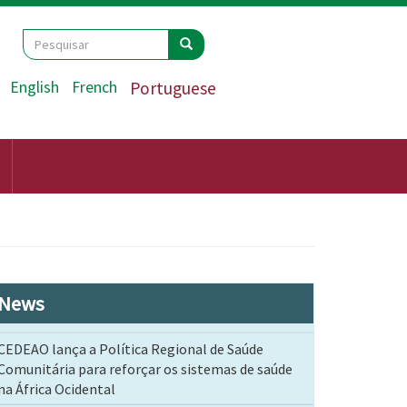
Search
Pesquisar
Pesquisar
English
French
Portuguese
News
CEDEAO lança a Política Regional de Saúde
Comunitária para reforçar os sistemas de saúde
na África Ocidental