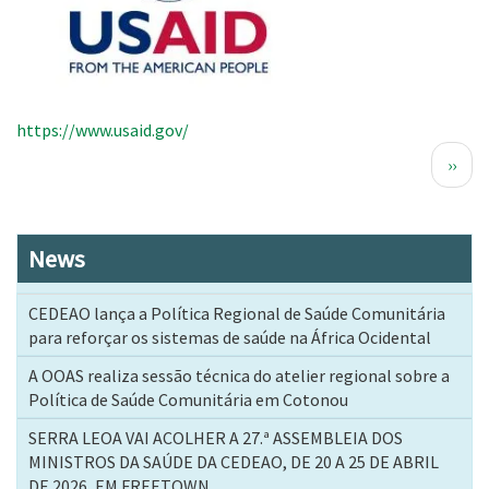
https://www.usaid.gov/
Paginação
Próx
››
pági
News
CEDEAO lança a Política Regional de Saúde Comunitária
para reforçar os sistemas de saúde na África Ocidental
A OOAS realiza sessão técnica do atelier regional sobre a
Política de Saúde Comunitária em Cotonou
SERRA LEOA VAI ACOLHER A 27.ª ASSEMBLEIA DOS
MINISTROS DA SAÚDE DA CEDEAO, DE 20 A 25 DE ABRIL
DE 2026, EM FREETOWN