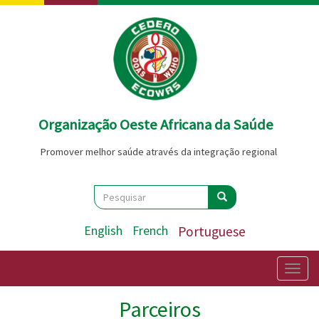
Passar
para
o
conteúdo
principal
Organização Oeste Africana da Saúde
Promover melhor saúde através da integração regional
Search
Pesquisar
Pesquisar
English
French
Portuguese
Togg
navig
Parceiros