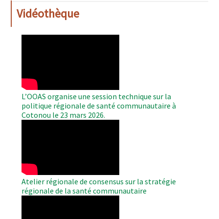
Vidéothèque
WAHO
Remote
Video
L’OOAS organise une session technique sur la
politique régionale de santé communautaire à
Cotonou le 23 mars 2026.
WAHO
Remote
Video
Atelier régionale de consensus sur la stratégie
régionale de la santé communautaire
WAHO
Remote
Video