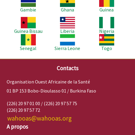
Gambie
Ghana
Guinea
Image
Image
Image
Guinea Bissau
Liberia
Nigeria
Image
Image
Image
Senegal
Sierra Leone
Togo
Contacts
Organisation Ouest Africaine de la Santé
01 BP 153 Bobo-Dioulasso 01 / Burkina Faso
(226) 20 97 01 00 / (226) 20 97 57 75
(226) 20 97 57 72
wahooas@wahooas.org
A propos