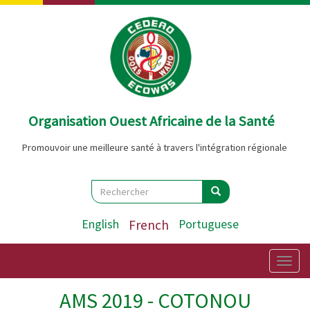
Aller
au
contenu
principal
Organisation Ouest Africaine de la Santé
Promouvoir une meilleure santé à travers l'intégration régionale
Search
Rechercher
Rechercher
English
French
Portuguese
Togg
navig
AMS 2019 - COTONOU