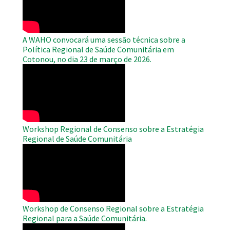
A WAHO convocará uma sessão técnica sobre a
Política Regional de Saúde Comunitária em
Cotonou, no dia 23 de março de 2026.
WAHO
Remote
Video
Workshop Regional de Consenso sobre a Estratégia
Regional de Saúde Comunitária
WAHO
Remote
Video
Workshop de Consenso Regional sobre a Estratégia
Regional para a Saúde Comunitária.
WAHO