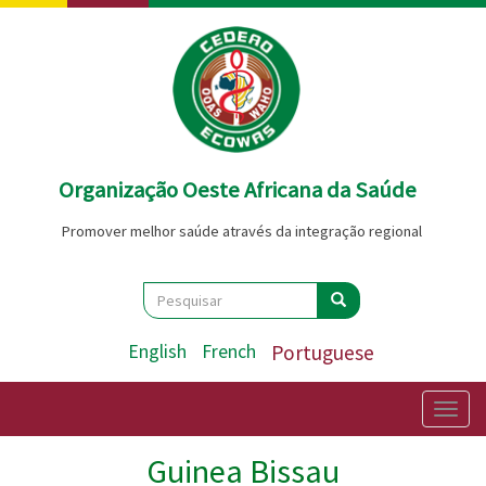
Passar
para
o
conteúdo
principal
Organização Oeste Africana da Saúde
Promover melhor saúde através da integração regional
Search
Pesquisar
Pesquisar
English
French
Portuguese
Togg
navig
Guinea Bissau