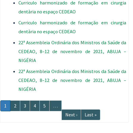
Curriculo harmonizado de formação em cirurgia
dentària no espaço CEDEAO
Curriculo harmonizado de formação em cirurgia
dentària no espaço CEDEAO
22ª Assembleia Ordinária dos Ministros da Saúde da
CEDEAO, 8–12 de novembro de 2021, ABUJA –
NIGÉRIA
22ª Assembleia Ordinária dos Ministros da Saúde da
CEDEAO, 8–12 de novembro de 2021, ABUJA –
NIGÉRIA
Paginação
Página
1
Página
2
Página
3
Página
4
Página
5
…
atual
Próxima
Next ›
Última
Last »
página
página