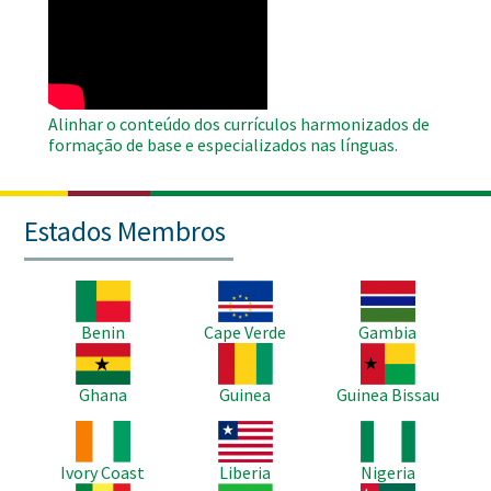
Remote
Video
Alinhar o conteúdo dos currículos harmonizados de
formação de base e especializados nas línguas.
Estados Membros
Imagem
Imagem
Imagem
Benin
Cape Verde
Gambia
Imagem
Imagem
Imagem
Ghana
Guinea
Guinea Bissau
Imagem
Imagem
Imagem
Ivory Coast
Liberia
Nigeria