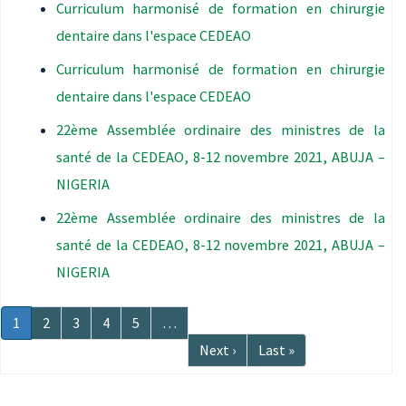
Curriculum harmonisé de formation en chirurgie
dentaire dans l'espace CEDEAO
Curriculum harmonisé de formation en chirurgie
dentaire dans l'espace CEDEAO
22ème Assemblée ordinaire des ministres de la
santé de la CEDEAO, 8-12 novembre 2021, ABUJA –
NIGERIA
22ème Assemblée ordinaire des ministres de la
santé de la CEDEAO, 8-12 novembre 2021, ABUJA –
NIGERIA
Pagination
Page
1
Page
2
Page
3
Page
4
Page
5
…
courante
Page
Next ›
Dernière
Last »
suivante
page