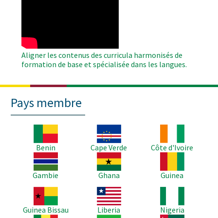
Remote
Video
Aligner les contenus des curricula harmonisés de
formation de base et spécialisée dans les langues.
Pays membre
Image
Image
Image
Benin
Cape Verde
Côte d'Ivoire
Image
Image
Image
Gambie
Ghana
Guinea
Image
Image
Image
Guinea Bissau
Liberia
Nigeria