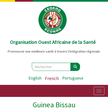
Aller
au
contenu
principal
Organisation Ouest Africaine de la Santé
Promouvoir une meilleure santé à travers l'intégration régionale
Search
Rechercher
Rechercher
English
French
Portuguese
Togg
navig
Guinea Bissau