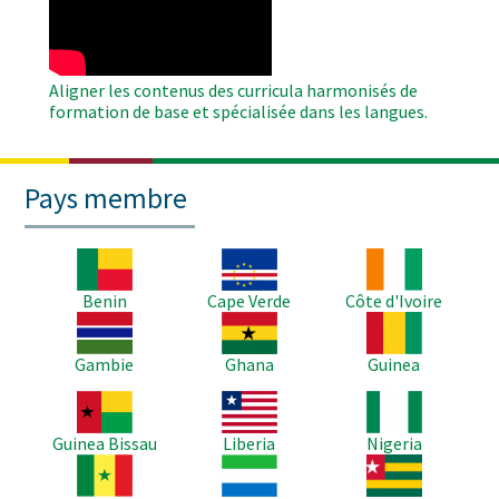
Video
Aligner les contenus des curricula harmonisés de
formation de base et spécialisée dans les langues.
Pays membre
Image
Image
Image
Benin
Cape Verde
Côte d'Ivoire
Image
Image
Image
Gambie
Ghana
Guinea
Image
Image
Image
Guinea Bissau
Liberia
Nigeria
Image
Image
Image