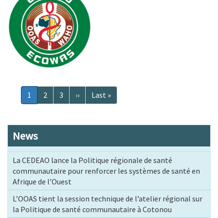
Pagination
Page
1
Page
2
Page
3
Page
››
Dernière
Last »
courante
suivante
page
News
La CEDEAO lance la Politique régionale de santé
communautaire pour renforcer les systèmes de santé en
Afrique de l’Ouest
L’OOAS tient la session technique de l’atelier régional sur
la Politique de santé communautaire à Cotonou