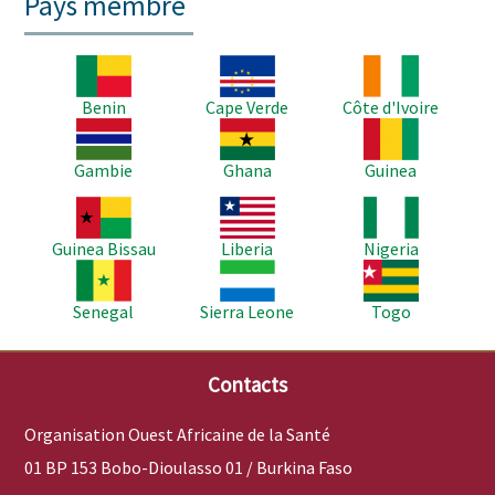
Pays membre
Image
Image
Image
Benin
Cape Verde
Côte d'Ivoire
Image
Image
Image
Gambie
Ghana
Guinea
Image
Image
Image
Guinea Bissau
Liberia
Nigeria
Image
Image
Image
Senegal
Sierra Leone
Togo
Contacts
Organisation Ouest Africaine de la Santé
01 BP 153 Bobo-Dioulasso 01 / Burkina Faso