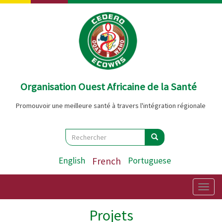
Aller
au
contenu
principal
Organisation Ouest Africaine de la Santé
Promouvoir une meilleure santé à travers l'intégration régionale
Search
Rechercher
Rechercher
English
French
Portuguese
Togg
navig
Projets