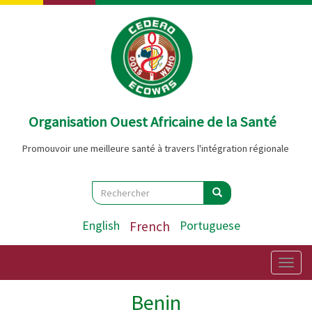
Aller
au
contenu
principal
Organisation Ouest Africaine de la Santé
Promouvoir une meilleure santé à travers l'intégration régionale
Search
Rechercher
Rechercher
English
French
Portuguese
Togg
navig
Benin