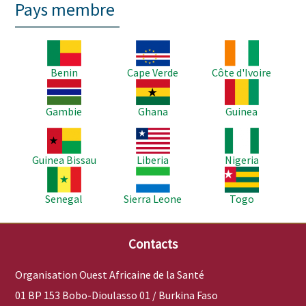
Pays membre
Image
Image
Image
Benin
Cape Verde
Côte d'Ivoire
Image
Image
Image
Gambie
Ghana
Guinea
Image
Image
Image
Guinea Bissau
Liberia
Nigeria
Image
Image
Image
Senegal
Sierra Leone
Togo
Contacts
Organisation Ouest Africaine de la Santé
01 BP 153 Bobo-Dioulasso 01 / Burkina Faso