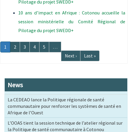
Pilotage du projet SWEDD+
10 ans d’impact en Afrique : Cotonou accueille la
session ministérielle du Comité Régional de
Pilotage du projet SWEDD+
Pagination
Page
1
Page
2
Page
3
Page
4
Page
5
…
courante
Page
Next ›
Dernière
Last »
suivante
page
News
La CEDEAO lance la Politique régionale de santé
communautaire pour renforcer les systèmes de santé en
Afrique de l’Ouest
L’OOAS tient la session technique de l’atelier régional sur
la Politique de santé communautaire à Cotonou