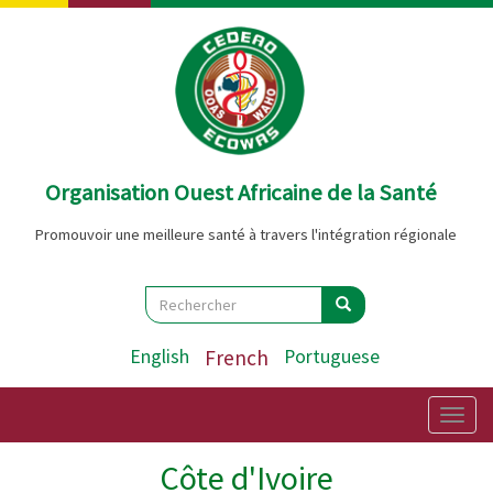
Aller
au
contenu
principal
Organisation Ouest Africaine de la Santé
Promouvoir une meilleure santé à travers l'intégration régionale
Search
Rechercher
Rechercher
English
French
Portuguese
Togg
navig
Côte d'Ivoire