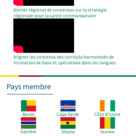
Atelier régional de consensus sur la stratégie
régionale pour la santé communautaire.
WAHO
Remote
Video
Aligner les contenus des curricula harmonisés de
formation de base et spécialisée dans les langues.
Pays membre
Image
Image
Image
Benin
Cape Verde
Côte d'Ivoire
Image
Image
Image
Gambie
Ghana
Guinea