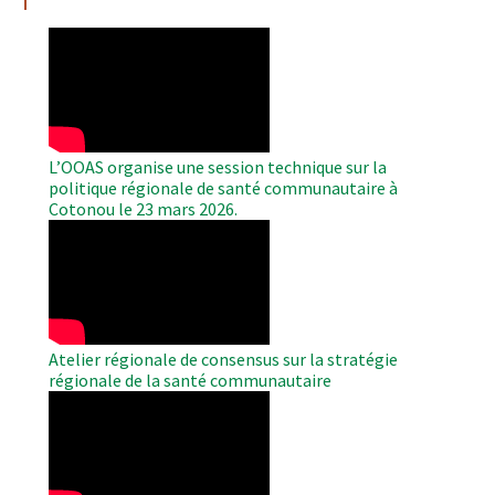
WAHO
Remote
Video
L’OOAS organise une session technique sur la
politique régionale de santé communautaire à
Cotonou le 23 mars 2026.
WAHO
Remote
Video
Atelier régionale de consensus sur la stratégie
régionale de la santé communautaire
WAHO
Remote
Video