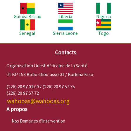
Image
Image
Image
Guinea Bissau
Liberia
Nigeria
Image
Image
Image
Senegal
Sierra Leone
Togo
Contacts
Organisation Ouest Africaine de la Santé
01 BP 153 Bobo-Dioulasso 01 / Burkina Faso
(226) 20 97 01 00 / (226) 20 97 57 75
(226) 20 97 57 72
wahooas@wahooas.org
A propos
Nos Domaines d'Intervention