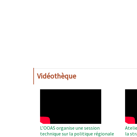
Vidéothèque
WAHO
WAH
Remote
Remo
Video
Video
L’OOAS organise une session
Ateli
technique sur la politique régionale
la st