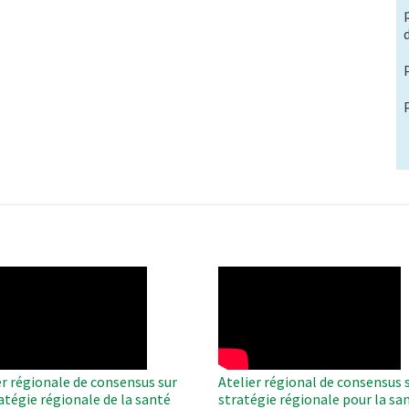
O
WAHO
te
Remote
Video
er régionale de consensus sur
Atelier régional de consensus s
ratégie régionale de la santé
stratégie régionale pour la sa