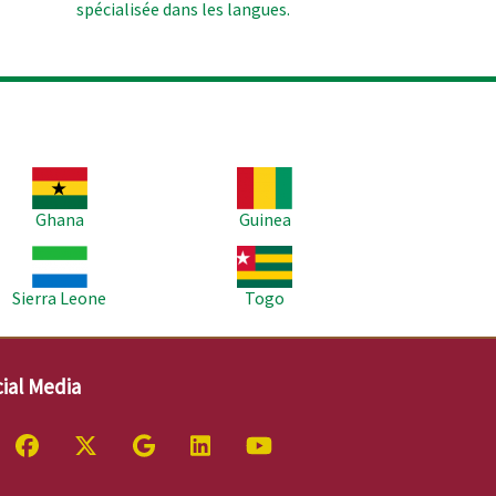
spécialisée dans les langues.
age
Image
Ghana
Guinea
age
Image
Sierra Leone
Togo
ial Media