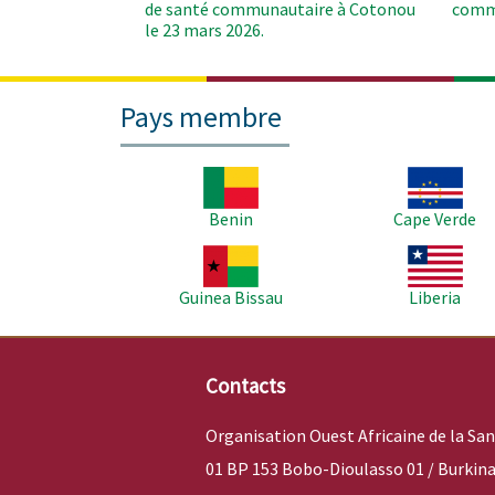
de santé communautaire à Cotonou
comm
le 23 mars 2026.
Pays membre
Image
Image
Benin
Cape Verde
Image
Image
Guinea Bissau
Liberia
Contacts
Organisation Ouest Africaine de la Sa
01 BP 153 Bobo-Dioulasso 01 / Burkina