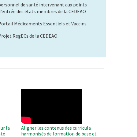
personnel de santé intervenant aux points
d’entrée des états membres de la CEDEAO
Portail Médicaments Essentiels et Vaccins
Projet RegECs de la CEDEAO
WAHO
Remote
Video
ur la
Aligner les contenus des curricula
nté
harmonisés de formation de base et