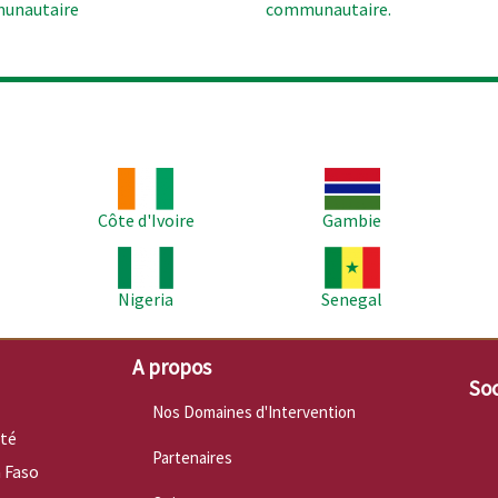
unautaire
communautaire.
Image
Image
Im
Côte d'Ivoire
Gambie
Image
Image
Im
Nigeria
Senegal
A propos
Soc
Nos Domaines d'Intervention
nté
Partenaires
 Faso