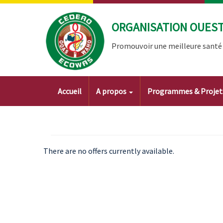
Aller
au
ORGANISATION OUEST 
contenu
principal
Promouvoir une meilleure santé à
Main
Accueil
A propos
Programmes & Proje
navigation
There are no offers currently available.