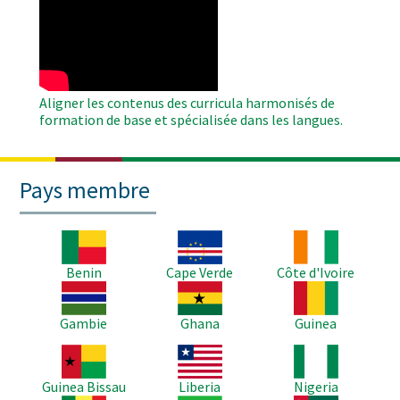
Remote
Video
Aligner les contenus des curricula harmonisés de
formation de base et spécialisée dans les langues.
Pays membre
Image
Image
Image
Benin
Cape Verde
Côte d'Ivoire
Image
Image
Image
Gambie
Ghana
Guinea
Image
Image
Image
Guinea Bissau
Liberia
Nigeria