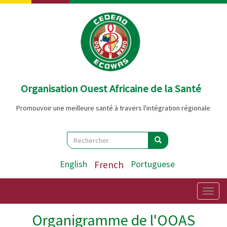
Aller
au
contenu
principal
Organisation Ouest Africaine de la Santé
Promouvoir une meilleure santé à travers l'intégration régionale
Search
Rechercher
Rechercher
English
French
Portuguese
Togg
navig
Organigramme de l'OOAS