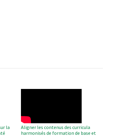
WAHO
Remote
Video
ur la
Aligner les contenus des curricula
nté
harmonisés de formation de base et