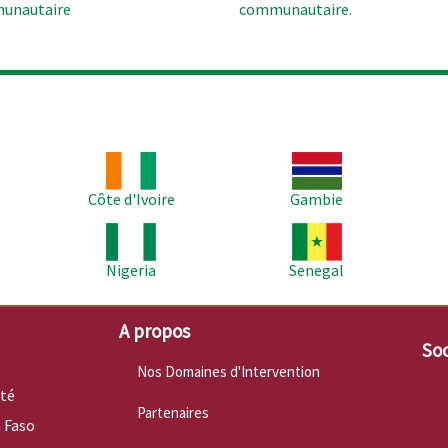
unautaire
communautaire.
Image
Image
Im
Côte d'Ivoire
Gambie
Image
Image
Im
Nigeria
Senegal
A propos
Soc
Nos Domaines d'Intervention
nté
Partenaires
 Faso