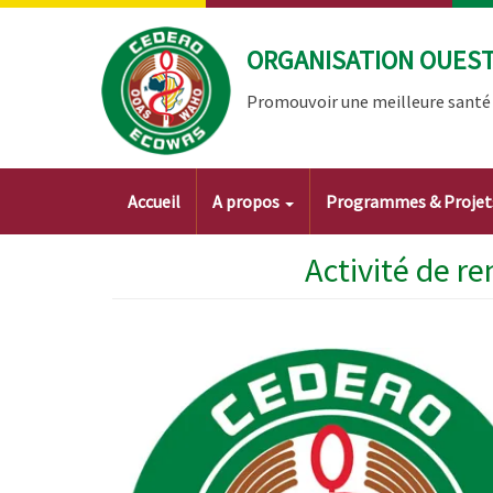
Aller
au
ORGANISATION OUEST 
contenu
principal
Promouvoir une meilleure santé à
Main
Accueil
A propos
Programmes & Proje
navigation
Activité de r