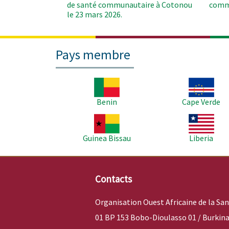
de santé communautaire à Cotonou
comm
le 23 mars 2026.
Pays membre
Image
Image
Benin
Cape Verde
Image
Image
Guinea Bissau
Liberia
Contacts
Organisation Ouest Africaine de la Sa
01 BP 153 Bobo-Dioulasso 01 / Burkina