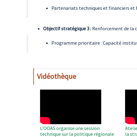
Partenariats techniques et financiers et
Objectif stratégique 3 :
Renforcement de la c
Programme prioritaire : Capacité institu
Vidéothèque
WAHO
WAH
Remote
Remo
Video
Video
L’OOAS organise une session
Ateli
technique sur la politique régionale
la st