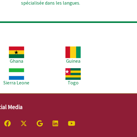
spécialisée dans les langues.
age
Image
Ghana
Guinea
age
Image
Sierra Leone
Togo
ial Media