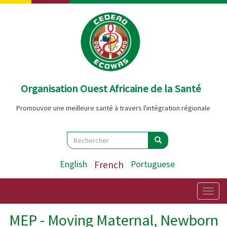
Aller
au
contenu
principal
Organisation Ouest Africaine de la Santé
Promouvoir une meilleure santé à travers l'intégration régionale
Search
Rechercher
Rechercher
English
French
Portuguese
Togg
navig
MEP - Moving Maternal, Newborn