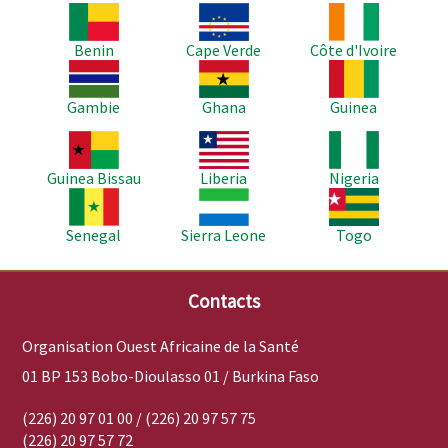
Image
Image
Image
Benin
Cape Verde
Côte d'Ivoire
Image
Image
Image
Gambie
Ghana
Guinea
Image
Image
Image
Guinea Bissau
Liberia
Nigeria
Image
Image
Image
Senegal
Sierra Leone
Togo
Contacts
Organisation Ouest Africaine de la Santé
01 BP 153 Bobo-Dioulasso 01 / Burkina Faso
(226) 20 97 01 00 / (226) 20 97 57 75
(226) 20 97 57 72