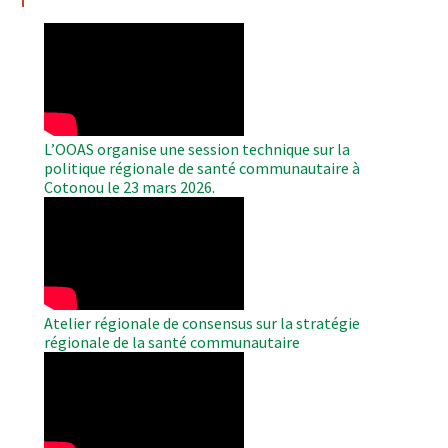
WAHO
Remote
Video
L’OOAS organise une session technique sur la
politique régionale de santé communautaire à
Cotonou le 23 mars 2026.
WAHO
Remote
Video
Atelier régionale de consensus sur la stratégie
régionale de la santé communautaire
WAHO
Remote
Video