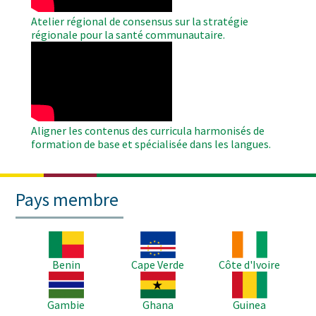
Atelier régional de consensus sur la stratégie
régionale pour la santé communautaire.
WAHO
Remote
Video
Aligner les contenus des curricula harmonisés de
formation de base et spécialisée dans les langues.
Pays membre
Image
Image
Image
Benin
Cape Verde
Côte d'Ivoire
Image
Image
Image
Gambie
Ghana
Guinea