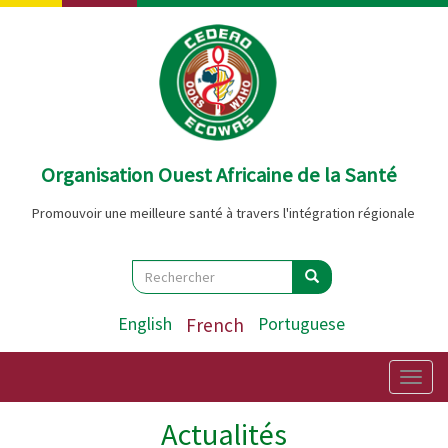
Aller
au
contenu
principal
Organisation Ouest Africaine de la Santé
Promouvoir une meilleure santé à travers l'intégration régionale
Search
Rechercher
Rechercher
English
French
Portuguese
Togg
navig
Actualités