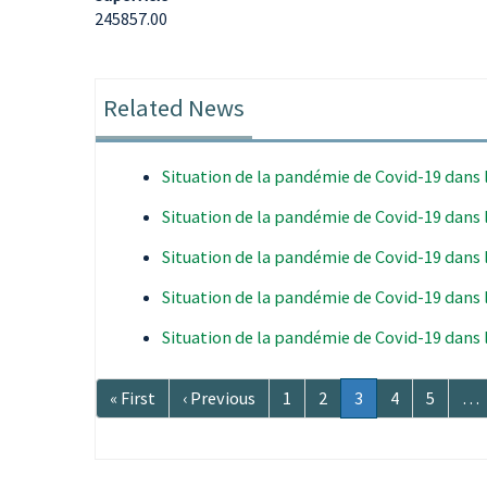
245857.00
Related News
Situation de la pandémie de Covid-19 dans
Situation de la pandémie de Covid-19 dans
Situation de la pandémie de Covid-19 dans
Situation de la pandémie de Covid-19 dans
Situation de la pandémie de Covid-19 dans
Pagination
Première
« First
Page
‹ Previous
Page
1
Page
2
Page
3
Page
4
Page
5
…
page
précédente
courante