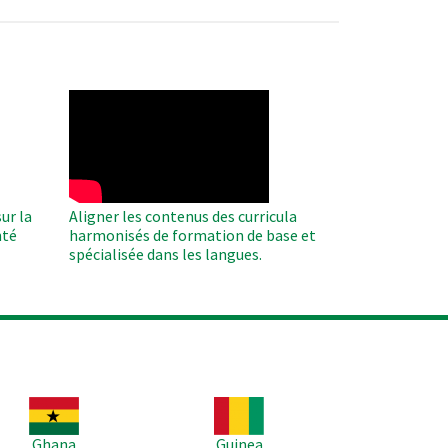
WAHO
Remote
Video
ur la
Aligner les contenus des curricula
nté
harmonisés de formation de base et
spécialisée dans les langues.
age
Image
Ghana
Guinea