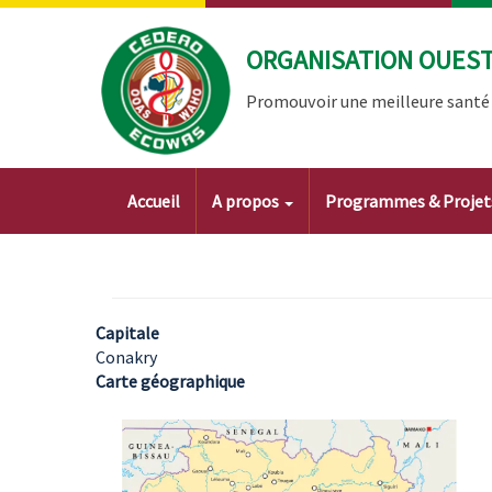
Aller
au
ORGANISATION OUEST 
contenu
principal
Promouvoir une meilleure santé à
Main
Accueil
A propos
Programmes & Proje
navigation
Capitale
Conakry
Carte géographique
Image