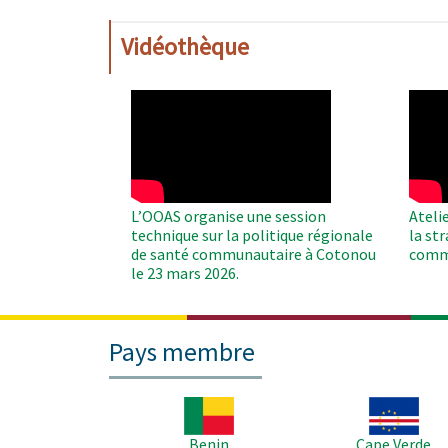
Vidéothèque
WAHO
WAH
Remote
Remo
Video
Video
L’OOAS organise une session
Ateli
technique sur la politique régionale
la st
de santé communautaire à Cotonou
comm
le 23 mars 2026.
Pays membre
Image
Image
Benin
Cape Verde