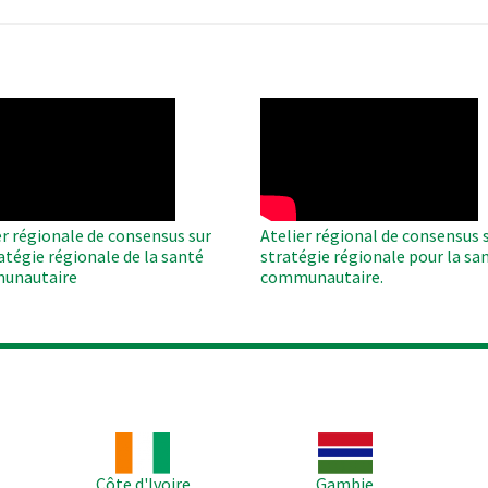
O
WAHO
te
Remote
Video
er régionale de consensus sur
Atelier régional de consensus s
ratégie régionale de la santé
stratégie régionale pour la sa
unautaire
communautaire.
Image
Image
Im
Côte d'Ivoire
Gambie