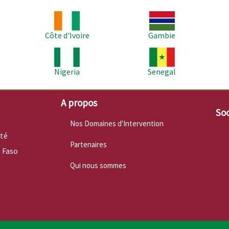
Image
Image
Im
Côte d'Ivoire
Gambie
Image
Image
Im
Nigeria
Senegal
A propos
Soc
Nos Domaines d'Intervention
nté
Partenaires
 Faso
Qui nous sommes