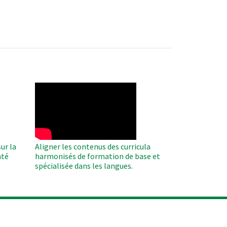
WAHO
Remote
Video
ur la
Aligner les contenus des curricula
nté
harmonisés de formation de base et
spécialisée dans les langues.