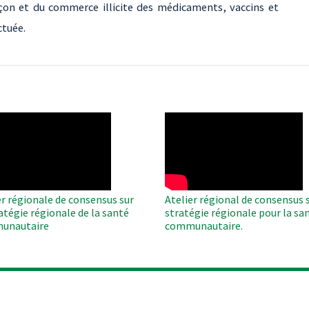
açon et du commerce illicite des médicaments, vaccins et
ctuée.
O
WAHO
te
Remote
Video
er régionale de consensus sur
Atelier régional de consensus s
ratégie régionale de la santé
stratégie régionale pour la sa
unautaire
communautaire.