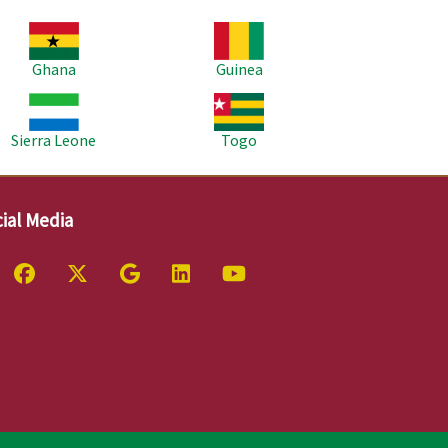
age
Image
Ghana
Guinea
age
Image
Sierra Leone
Togo
ial Media