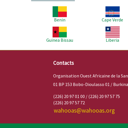
Image
Image
Benin
Cape Verde
Image
Image
Guinea Bissau
Liberia
Contacts
Organisation Ouest Africaine de la Sa
01 BP 153 Bobo-Dioulasso 01 / Burkina
(226) 20 97 01 00 / (226) 20 97 57 75
(226) 20 97 57 72
wahooas@wahooas.org