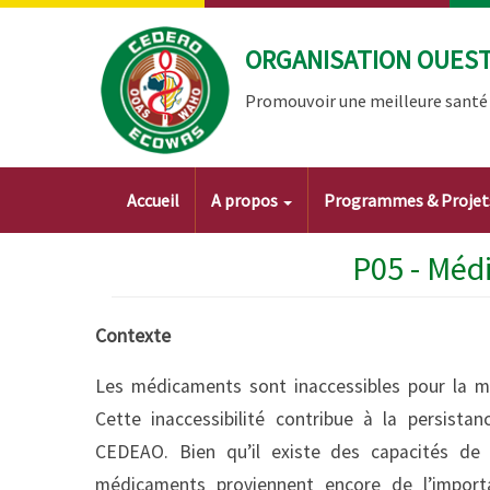
Aller
au
ORGANISATION OUEST 
contenu
principal
Promouvoir une meilleure santé à
Main
Accueil
A propos
Programmes & Proje
navigation
P05 - Méd
Contexte
Les médicaments sont inaccessibles pour la ma
Cette inaccessibilité contribue à la persist
CEDEAO. Bien qu’il existe des capacités de
médicaments proviennent encore de l’importati