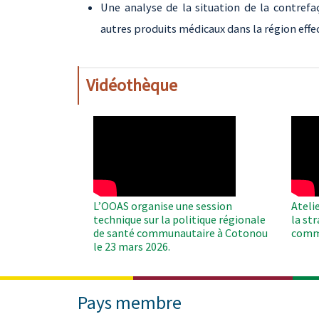
Une analyse de la situation de la contref
autres produits médicaux dans la région effe
Vidéothèque
WAHO
WAH
Remote
Remo
Video
Video
L’OOAS organise une session
Ateli
technique sur la politique régionale
la st
de santé communautaire à Cotonou
comm
le 23 mars 2026.
Pays membre