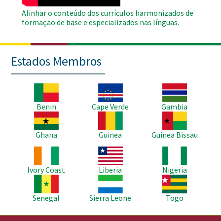
Alinhar o conteúdo dos currículos harmonizados de
formação de base e especializados nas línguas.
Estados Membros
Imagem
Imagem
Imagem
Benin
Cape Verde
Gambia
Imagem
Imagem
Imagem
Ghana
Guinea
Guinea Bissau
Imagem
Imagem
Imagem
Ivory Coast
Liberia
Nigeria
Imagem
Imagem
Imagem
Senegal
Sierra Leone
Togo