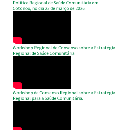
Política Regional de Saúde Comunitária em
Cotonou, no dia 23 de março de 2026.
WAHO
Remote
Video
Workshop Regional de Consenso sobre a Estratégia
Regional de Saúde Comunitária
WAHO
Remote
Video
Workshop de Consenso Regional sobre a Estratégia
Regional para a Saúde Comunitária.
WAHO
Remote
Video