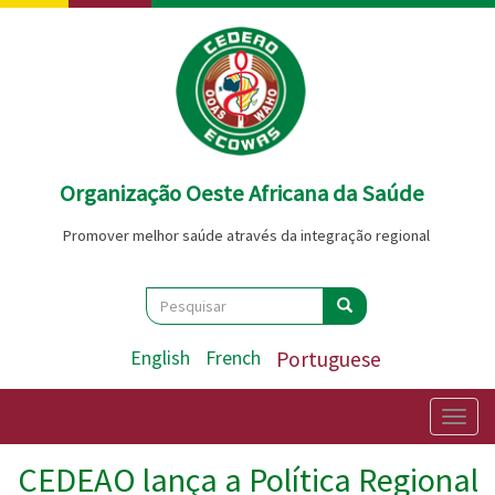
Passar
para
o
conteúdo
principal
Organização Oeste Africana da Saúde
Promover melhor saúde através da integração regional
Search
Pesquisar
Pesquisar
English
French
Portuguese
Togg
navig
CEDEAO lança a Política Regional