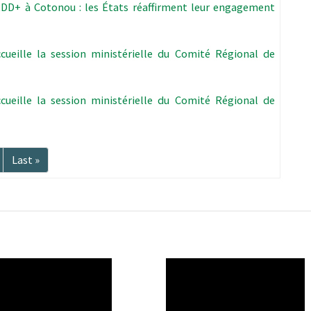
WEDD+ à Cotonou : les États réaffirment leur engagement
ueille la session ministérielle du Comité Régional de
ueille la session ministérielle du Comité Régional de
Dernière
Last »
te
page
O
WAHO
te
Remote
Video