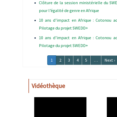
Clôture de la session ministérielle du S
pour l’égalité de genre en Afrique
10 ans d’impact en Afrique : Cotonou acc
Pilotage du projet SWEDD+
10 ans d’impact en Afrique : Cotonou acc
Pilotage du projet SWEDD+
Pagination
Page
1
Page
2
Page
3
Page
4
Page
5
…
Page
Next ›
courante
suivan
Vidéothèque
WAHO
WAH
Remote
Remo
Video
Video