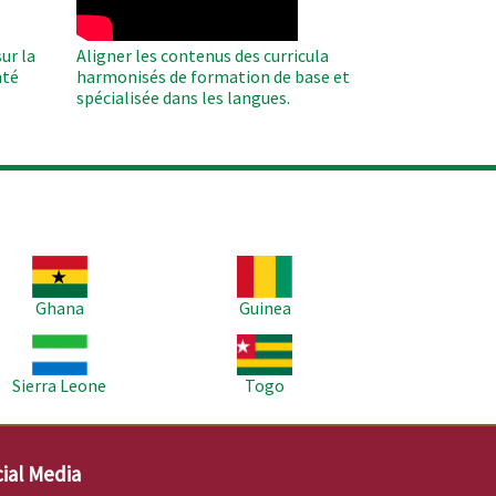
ur la
Aligner les contenus des curricula
nté
harmonisés de formation de base et
spécialisée dans les langues.
age
Image
Ghana
Guinea
age
Image
Sierra Leone
Togo
ial Media