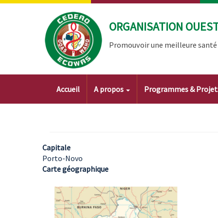
Aller
au
ORGANISATION OUEST 
contenu
principal
Promouvoir une meilleure santé à
Main
Accueil
A propos
Programmes & Proje
navigation
Capitale
Porto-Novo
Carte géographique
Image