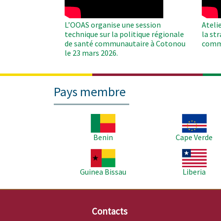
L’OOAS organise une session
Ateli
technique sur la politique régionale
la st
de santé communautaire à Cotonou
comm
le 23 mars 2026.
Pays membre
Image
Image
Benin
Cape Verde
Image
Image
Guinea Bissau
Liberia
Contacts