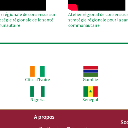
er régionale de consensus sur
Atelier régional de consensus s
ratégie régionale de la santé
stratégie régionale pour la sa
unautaire
communautaire.
Image
Image
Im
Côte d'Ivoire
Gambie
Image
Image
Im
Nigeria
Senegal
A propos
Soc