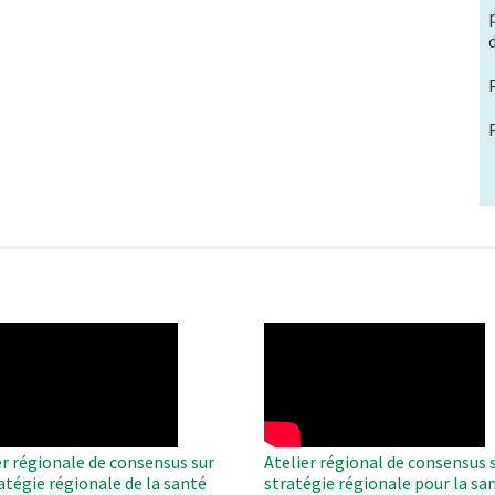
O
WAHO
te
Remote
Video
er régionale de consensus sur
Atelier régional de consensus s
ratégie régionale de la santé
stratégie régionale pour la sa