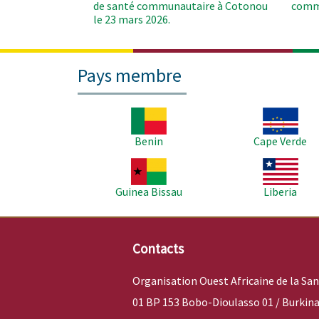
de santé communautaire à Cotonou
comm
le 23 mars 2026.
Pays membre
Image
Image
Benin
Cape Verde
Image
Image
Guinea Bissau
Liberia
Contacts
Organisation Ouest Africaine de la Sa
01 BP 153 Bobo-Dioulasso 01 / Burkina