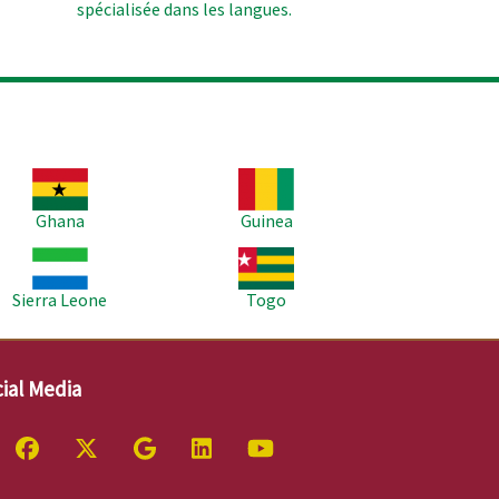
spécialisée dans les langues.
age
Image
Ghana
Guinea
age
Image
Sierra Leone
Togo
ial Media