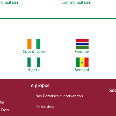
unautaire
communautaire.
Image
Image
Im
Côte d'Ivoire
Gambie
Image
Image
Im
Nigeria
Senegal
A propos
Soc
Nos Domaines d'Intervention
nté
Partenaires
 Faso