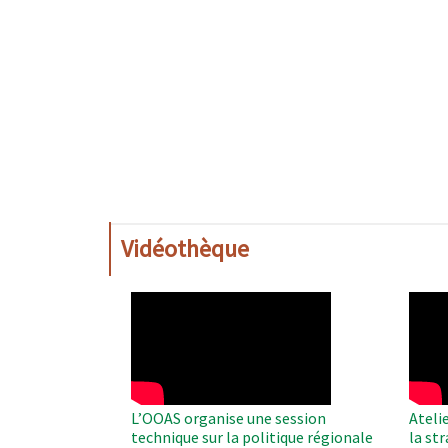
Vidéothèque
WAHO
WAH
Remote
Remo
Video
Video
L’OOAS organise une session
Ateli
technique sur la politique régionale
la st