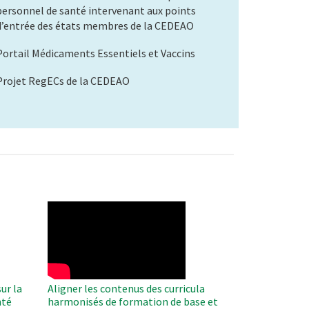
personnel de santé intervenant aux points
d’entrée des états membres de la CEDEAO
Portail Médicaments Essentiels et Vaccins
Projet RegECs de la CEDEAO
WAHO
Remote
Video
ur la
Aligner les contenus des curricula
nté
harmonisés de formation de base et