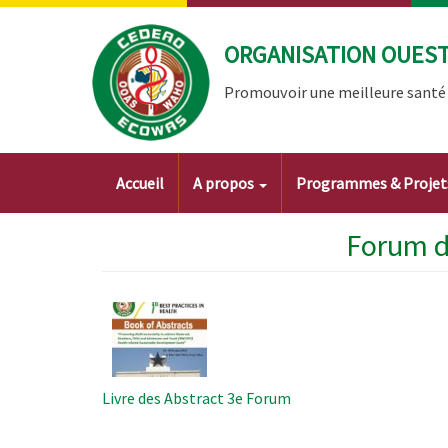
Aller
au
ORGANISATION OUEST 
contenu
principal
Promouvoir une meilleure santé à
Main
Accueil
A propos
Programmes & Proje
navigation
Forum d
Image
Livre des Abstract 3e Forum