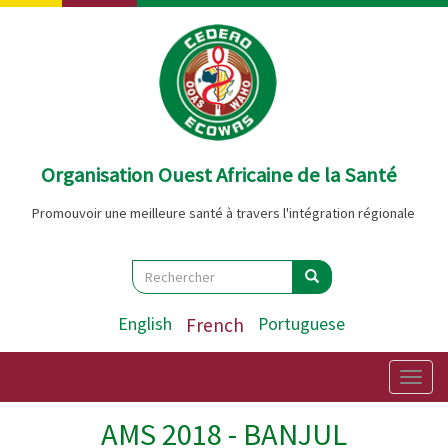
Aller
au
contenu
principal
Organisation Ouest Africaine de la Santé
Promouvoir une meilleure santé à travers l'intégration régionale
Search
Rechercher
Rechercher
English
French
Portuguese
Togg
navig
AMS 2018 - BANJUL