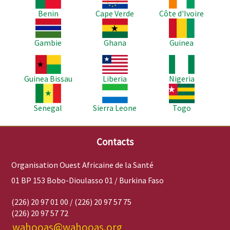
Benin
Cape Verde
Côte d'Ivoire
Image
Image
Image
Gambie
Ghana
Guinea
Image
Image
Image
Guinea Bissau
Liberia
Nigeria
Image
Image
Image
Senegal
Sierra Leone
Togo
Contacts
Organisation Ouest Africaine de la Santé
01 BP 153 Bobo-Dioulasso 01 / Burkina Faso
(226) 20 97 01 00 / (226) 20 97 57 75
(226) 20 97 57 72
wahooas@wahooas.org