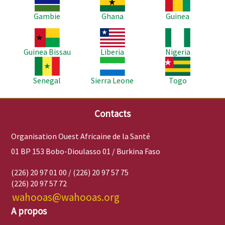
Gambie
Ghana
Guinea
Image
Image
Image
Guinea Bissau
Liberia
Nigeria
Image
Image
Image
Senegal
Sierra Leone
Togo
Contacts
Organisation Ouest Africaine de la Santé
01 BP 153 Bobo-Dioulasso 01 / Burkina Faso
(226) 20 97 01 00 / (226) 20 97 57 75
(226) 20 97 57 72
wahooas@wahooas.org
A propos