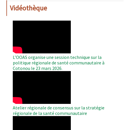
Vidéothèque
WAHO
Remote
Video
L’OOAS organise une session technique sur la
politique régionale de santé communautaire à
Cotonou le 23 mars 2026.
WAHO
Remote
Video
Atelier régionale de consensus sur la stratégie
régionale de la santé communautaire
WAHO
Remote
Video