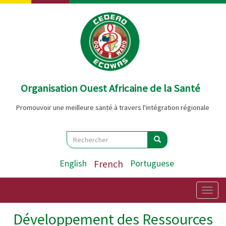
Aller
au
contenu
principal
Organisation Ouest Africaine de la Santé
Promouvoir une meilleure santé à travers l'intégration régionale
Search
Rechercher
Rechercher
English
French
Portuguese
Togg
navig
Développement des Ressources