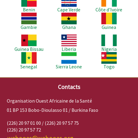
Benin
Cape Verde
Côte d'Ivoire
Image
Image
Image
Gambie
Ghana
Guinea
Image
Image
Image
Guinea Bissau
Liberia
Nigeria
Image
Image
Image
Senegal
Sierra Leone
Togo
Contacts
Organisation Ouest Africaine de la Santé
01 BP 153 Bobo-Dioulasso 01 / Burkina Faso
(226) 20 97 01 00 / (226) 20 97 57 75
(226) 20 97 57 72