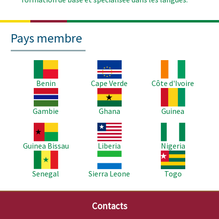
Pays membre
Image
Image
Image
Benin
Cape Verde
Côte d'Ivoire
Image
Image
Image
Gambie
Ghana
Guinea
Image
Image
Image
Guinea Bissau
Liberia
Nigeria
Image
Image
Image
Senegal
Sierra Leone
Togo
Contacts