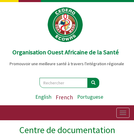
Aller
au
contenu
principal
Organisation Ouest Africaine de la Santé
Promouvoir une meilleure santé à travers l'intégration régionale
Search
Rechercher
Rechercher
English
French
Portuguese
Togg
navig
Centre de documentation