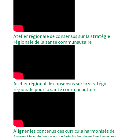
WAHO
Remote
Video
Atelier régionale de consensus sur la stratégie
régionale de la santé communautaire
WAHO
Remote
Video
Atelier régional de consensus sur la stratégie
régionale pour la santé communautaire.
WAHO
Remote
Video
Aligner les contenus des curricula harmonisés de
formation de base et spécialisée dans les langues.