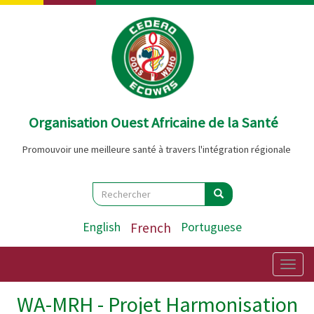
Aller
au
contenu
principal
Organisation Ouest Africaine de la Santé
Promouvoir une meilleure santé à travers l'intégration régionale
Search
Rechercher
Rechercher
English
French
Portuguese
Togg
navig
WA-MRH - Projet Harmonisation