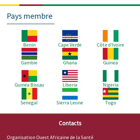
Pays membre
Image
Image
Image
Benin
Cape Verde
Côte d'Ivoire
Image
Image
Image
Gambie
Ghana
Guinea
Image
Image
Image
Guinea Bissau
Liberia
Nigeria
Image
Image
Image
Senegal
Sierra Leone
Togo
Contacts
Organisation Ouest Africaine de la Santé