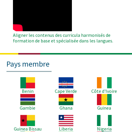
WAHO
Remote
Video
Aligner les contenus des curricula harmonisés de
formation de base et spécialisée dans les langues.
Pays membre
Image
Image
Image
Benin
Cape Verde
Côte d'Ivoire
Image
Image
Image
Gambie
Ghana
Guinea
Image
Image
Image
Guinea Bissau
Liberia
Nigeria