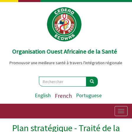
Aller
au
contenu
principal
Organisation Ouest Africaine de la Santé
Promouvoir une meilleure santé à travers l'intégration régionale
Search
Rechercher
Rechercher
English
French
Portuguese
Togg
navig
Plan stratégique - Traité de la