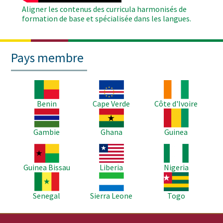
Aligner les contenus des curricula harmonisés de
formation de base et spécialisée dans les langues.
Pays membre
Image
Image
Image
Benin
Cape Verde
Côte d'Ivoire
Image
Image
Image
Gambie
Ghana
Guinea
Image
Image
Image
Guinea Bissau
Liberia
Nigeria
Image
Image
Image
Senegal
Sierra Leone
Togo