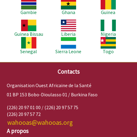
Image
Image
Image
Gambie
Ghana
Guinea
Image
Image
Image
Guinea Bissau
Liberia
Nigeria
Image
Image
Image
Senegal
Sierra Leone
Togo
Contacts
Organisation Ouest Africaine de la Santé
01 BP 153 Bobo-Dioulasso 01 / Burkina Faso
(226) 20 97 01 00 / (226) 20 97 57 75
(226) 20 97 57 72
wahooas@wahooas.org
A propos