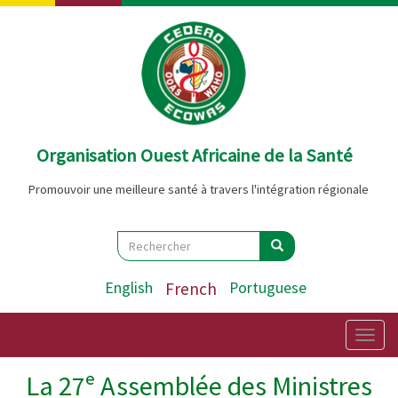
Aller
au
contenu
principal
Organisation Ouest Africaine de la Santé
Promouvoir une meilleure santé à travers l'intégration régionale
Search
Rechercher
Rechercher
English
French
Portuguese
Togg
navig
La 27ᵉ Assemblée des Ministres