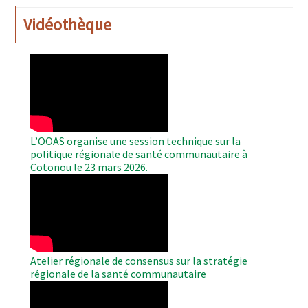
Vidéothèque
WAHO
Remote
Video
L’OOAS organise une session technique sur la
politique régionale de santé communautaire à
Cotonou le 23 mars 2026.
WAHO
Remote
Video
Atelier régionale de consensus sur la stratégie
régionale de la santé communautaire
WAHO
Remote