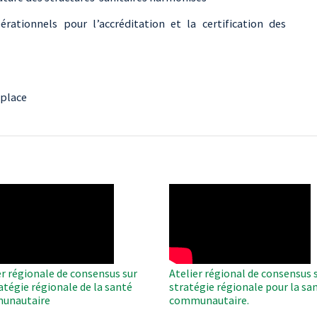
ationnels pour l’accréditation et la certification des
 place
O
WAHO
te
Remote
Video
er régionale de consensus sur
Atelier régional de consensus s
ratégie régionale de la santé
stratégie régionale pour la sa
unautaire
communautaire.