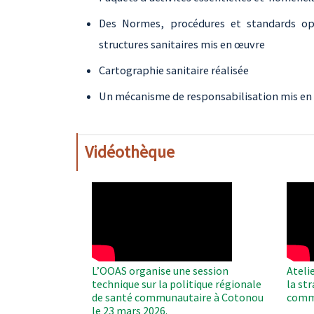
Des Normes, procédures et standards opér
structures sanitaires mis en œuvre
Cartographie sanitaire réalisée
Un mécanisme de responsabilisation mis en
Vidéothèque
WAHO
WAH
Remote
Remo
Video
Video
L’OOAS organise une session
Ateli
technique sur la politique régionale
la st
de santé communautaire à Cotonou
comm
le 23 mars 2026.