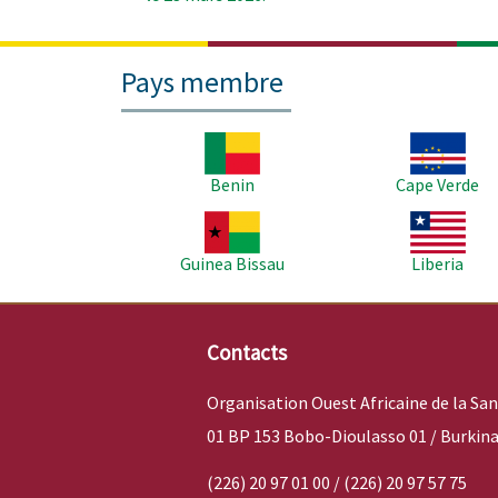
Pays membre
Image
Image
Benin
Cape Verde
Image
Image
Guinea Bissau
Liberia
Contacts
Organisation Ouest Africaine de la Sa
01 BP 153 Bobo-Dioulasso 01 / Burkina
(226) 20 97 01 00 / (226) 20 97 57 75