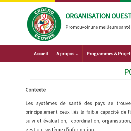
Aller
au
ORGANISATION OUEST 
contenu
principal
Promouvoir une meilleure santé à
Main
Accueil
A propos
Programmes & Proje
navigation
P
Contexte
Les systèmes de santé des pays se trouven
principalement ceux liés la faible capacité de l
suivi et évaluation, coordination, organisation
gestion, système d’information.