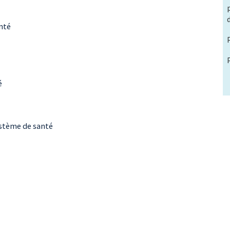
nté
é
ystème de santé