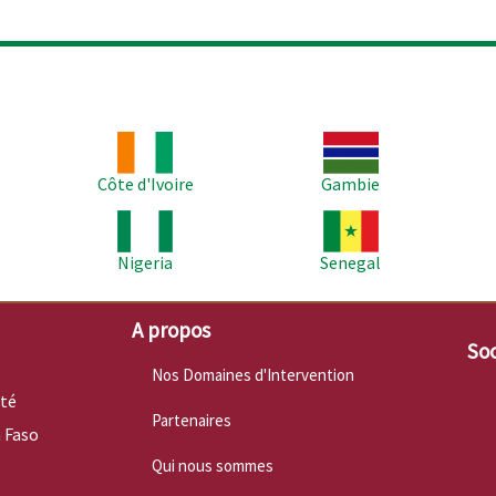
Image
Image
Im
Côte d'Ivoire
Gambie
Image
Image
Im
Nigeria
Senegal
A propos
Soc
Nos Domaines d'Intervention
nté
Partenaires
 Faso
Qui nous sommes