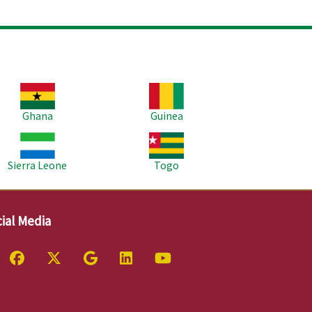
age
Image
Ghana
Guinea
age
Image
Sierra Leone
Togo
ial Media