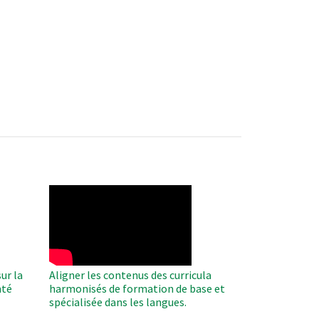
WAHO
Remote
Video
ur la
Aligner les contenus des curricula
nté
harmonisés de formation de base et
spécialisée dans les langues.